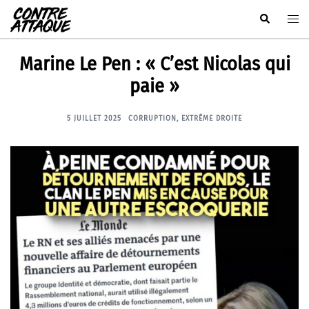
Aller
Rechercher
Ouvr
au
le
contenu
men
Marine Le Pen : « C’est Nicolas qui
paie »
5 JUILLET 2025
CORRUPTION
,
EXTRÊME DROITE