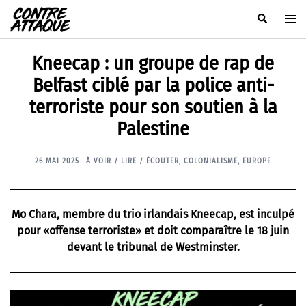
Aller
Rechercher
Ouvr
au
le
contenu
men
Kneecap : un groupe de rap de
Belfast ciblé par la police anti-
terroriste pour son soutien à la
Palestine
26 MAI 2025
À VOIR / LIRE / ÉCOUTER
,
COLONIALISME
,
EUROPE
Mo Chara, membre du trio irlandais Kneecap, est inculpé
pour «offense terroriste» et doit comparaître le 18 juin
devant le tribunal de Westminster.