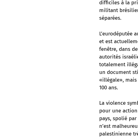
difficiles à la 
militant brésili
séparées.
L’eurodéputée au
et est actuellem
fenêtre, dans de
autorités israél
totalement illég
un document stip
«illégale», mais
100 ans.
La violence sym
pour une action 
pays, spolié par
n’est malheureus
palestinienne tr