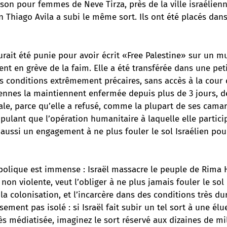
prison pour femmes de Neve Tirza, près de la ville israélien
en Thiago Avila a subi le même sort. Ils ont été placés dan
rait été punie pour avoir écrit «Free Palestine» sur un mu
ent en grève de la faim. Elle a été transférée dans une peti
s conditions extrêmement précaires, sans accès à la cour d
iennes la maintiennent enfermée depuis plus de 3 jours, d
ale, parce qu’elle a refusé, comme la plupart de ses cama
ulant que l’opération humanitaire à laquelle elle particip
 aussi un engagement à ne plus fouler le sol Israélien po
bolique est immense : Israël massacre le peuple de Rima H
non violente, veut l’obliger à ne plus jamais fouler le sol
 la colonisation, et l’incarcère dans des conditions très du
ement pas isolé : si Israël fait subir un tel sort à une élu
ès médiatisée, imaginez le sort réservé aux dizaines de mil