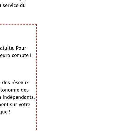
u service du
atuite. Pour
 euro compte !
e des réseaux
autonomie des
on indépendants.
ment sur votre
que !