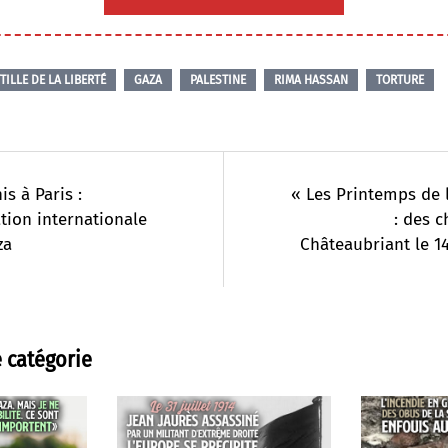
TILLE DE LA LIBERTÉ
GAZA
PALESTINE
RIMA HASSAN
TORTURE
is à Paris :
« Les Printemps de 
tion internationale
: des 
za
Châteaubriant le 14
 catégorie