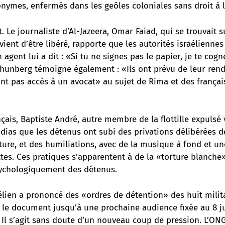
nymes, enfermés dans les geôles coloniales sans droit à 
. Le journaliste d’Al-Jazeera, Omar Faiad, qui se trouvait su
i vient d’être libéré, rapporte que les autorités israélienn
agent lui a dit : «Si tu ne signes pas le papier, je te cogn
Thunberg témoigne également : «Ils ont prévu de leur rend
 n’ont pas accès à un avocat» au sujet de Rima et des frança
ais, Baptiste André, autre membre de la flottille expulsé v
dias que les détenus ont subi des privations délibérées d
ture, et des humiliations, avec de la musique à fond et un
ettes. Ces pratiques s’apparentent à de la «torture blanche»
sychologiquement des détenus.
élien a prononcé des «ordres de détention» des huit milit
 le document jusqu’à une prochaine audience fixée au 8 ju
 Il s’agit sans doute d’un nouveau coup de pression. L’ONG