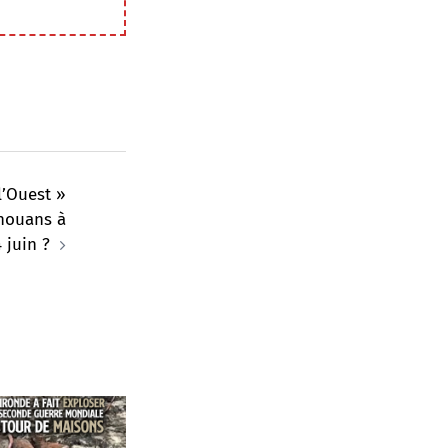
l’Ouest »
chouans à
 juin ?