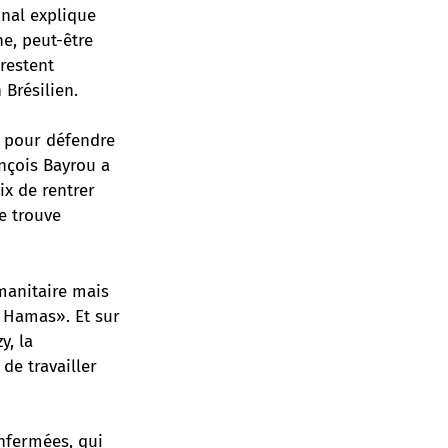
unal explique
e, peut-être
restent
 Brésilien.
n pour défendre
ançois Bayrou a
ix de rentrer
Je trouve
umanitaire mais
 Hamas». Et sur
zy
, la
de travailler
nfermées, qui