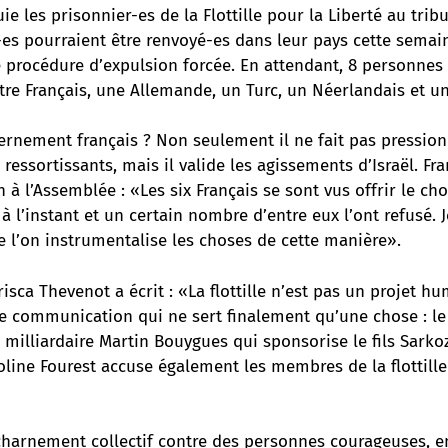
ie les prisonnier-es de la Flottille pour la Liberté au trib
-es pourraient être renvoyé-es dans leur pays cette semain
 procédure d’expulsion forcée. En attendant, 8 personnes 
re Français, une Allemande, un Turc, un Néerlandais et un
vernement français ? Non seulement il ne fait pas pressio
s ressortissants, mais il valide les agissements d’Israël. Fr
n à l’Assemblée : «Les six Français se sont vus offrir le cho
à l’instant et un certain nombre d’entre eux l’ont refusé. 
 l’on instrumentalise les choses de cette manière».
isca Thevenot a écrit : «La flottille n’est pas un projet h
e communication qui ne sert finalement qu’une chose : le
 milliardaire Martin Bouygues qui sponsorise le fils Sarko
ine Fourest accuse également les membres de la flottille 
charnement collectif contre des personnes courageuses, e