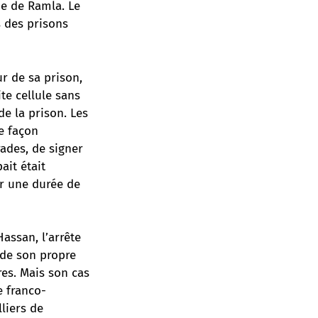
ne de Ramla. Le
s des prisons
r de sa prison,
te cellule sans
e la prison. Les
e façon
rades, de signer
ait était
ur une durée de
assan, l’arrête
 de son propre
res. Mais son cas
e franco-
liers de