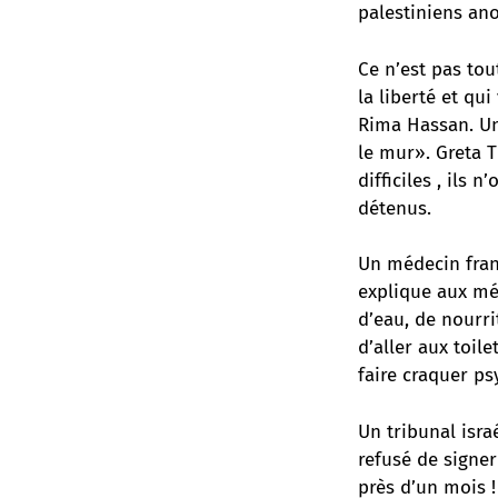
palestiniens ano
Ce n’est pas tout
la liberté et qu
Rima Hassan. Un 
le mur». Greta 
difficiles , ils
détenus.
Un médecin franç
explique aux mé
d’eau, de nourri
d’aller aux toil
faire craquer p
Un tribunal isra
refusé de signer
près d’un mois !