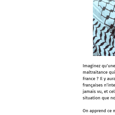
Imaginez qu’une 
maltraitance qui
France ? Il y au
françaises n’int
jamais vu, et cel
situation que n
On apprend ce m