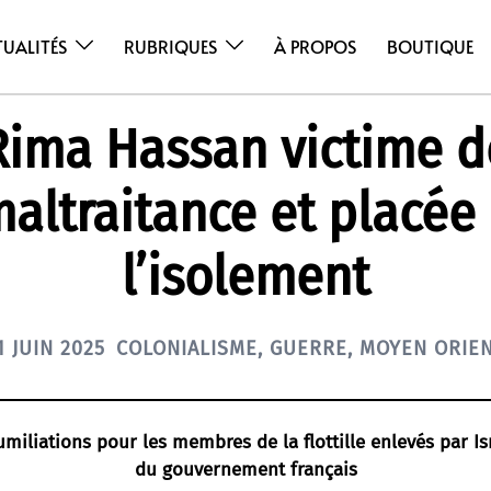
TUALITÉS
RUBRIQUES
À PROPOS
BOUTIQUE
Rima Hassan victime d
altraitance et placée
l’isolement
1 JUIN 2025
COLONIALISME
,
GUERRE
,
MOYEN ORIE
umiliations pour les membres de la flottille enlevés par Is
du gouvernement français