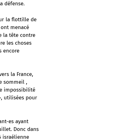
la défense.
r la flottille de
es ont menacé
e la tête contre
re les choses
is encore
ers la France,
e sommeil ,
e impossibilité
, utilisées pour
ant-es ayant
illet. Donc dans
 israélienne