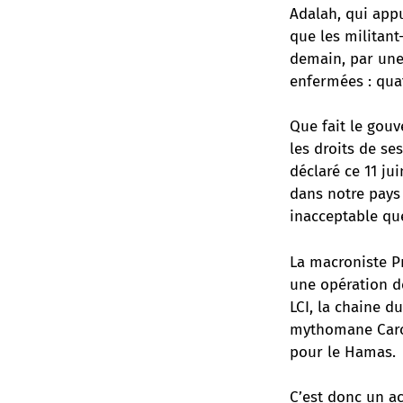
Adalah, qui appu
que les militant
demain, par une
enfermées : quat
Que fait le gou
les droits de se
déclaré ce 11 jui
dans notre pays 
inacceptable que
La macroniste Pr
une opération d
LCI,
la chaine du
mythomane Carol
pour le Hamas.
C’est donc un a