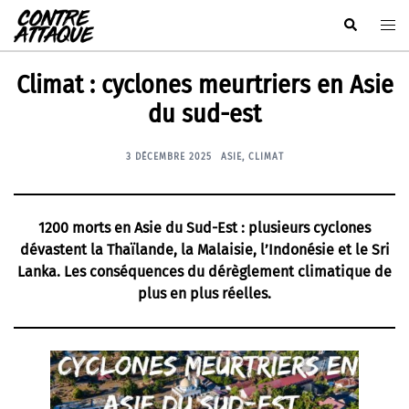
Aller
Rechercher
Ouvr
au
le
contenu
men
Climat : cyclones meurtriers en Asie
du sud-est
3 DÉCEMBRE 2025
ASIE
,
CLIMAT
1200 morts en Asie du Sud-Est : plusieurs cyclones
dévastent la Thaïlande, la Malaisie, l’Indonésie et le Sri
Lanka. Les conséquences du dérèglement climatique de
plus en plus réelles.