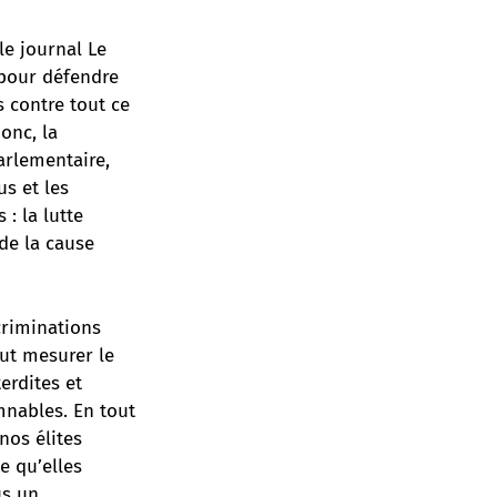
 le journal Le
pour défendre
 contre tout ce
onc, la
arlementaire,
us et les
: la lutte
 de la cause
criminations
aut mesurer le
erdites et
mnables. En tout
nos élites
e qu’elles
us un