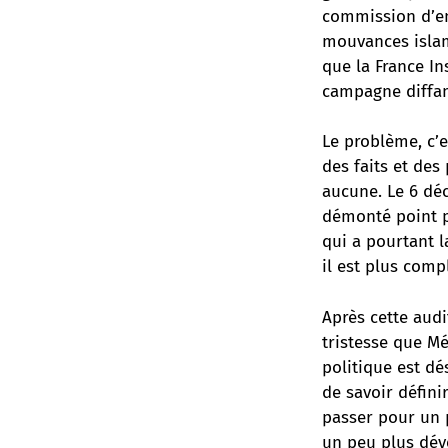
commission d’enq
mouvances islami
que la France I
campagne diffam
Le problème, c’e
des faits et des
aucune. Le 6 dé
démonté point pa
qui a pourtant l
il est plus com
Après cette aud
tristesse que Mé
politique est dé
de savoir défini
passer pour un p
un peu plus dév