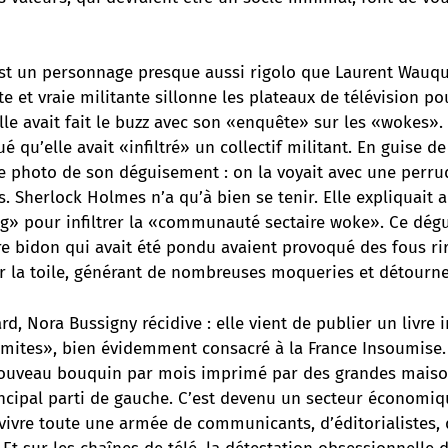
st un personnage presque aussi rigolo que Laurent Wauqui
te et vraie militante sillonne les plateaux de télévision p
elle avait fait le buzz avec son «enquête» sur les «wokes». 
ué qu’elle avait «infiltré» un collectif militant. En guise de
e photo de son déguisement : on la voyait avec une perruq
s. Sherlock Holmes n’a qu’à bien se tenir. Elle expliquait 
ng» pour infiltrer la «communauté sectaire woke». Ce dé
ivre bidon qui avait été pondu avaient provoqué des fous ri
 la toile, générant de nombreuses moqueries et détourn
rd, Nora Bussigny récidive : elle vient de publier un livre i
mites», bien évidemment consacré à la France Insoumise. 
ouveau bouquin par mois imprimé par des grandes maison
incipal parti de gauche. C’est devenu un secteur économiq
t vivre toute une armée de communicants, d’éditorialistes,