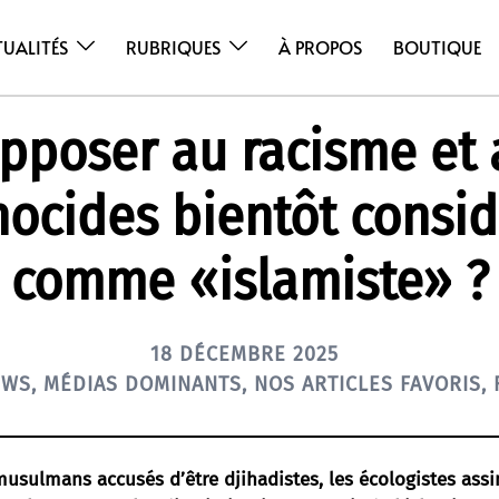
TUALITÉS
RUBRIQUES
À PROPOS
BOUTIQUE
pposer au racisme et 
ocides bientôt consi
comme «islamiste» ?
18 DÉCEMBRE 2025
EWS
,
MÉDIAS DOMINANTS
,
NOS ARTICLES FAVORIS
,
musulmans accusés d’être djihadistes, les écologistes assi