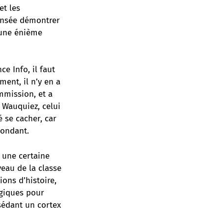
et les
censée démontrer
 une énième
e Info, il faut
ment, il n’y en a
mmission, et a
 Wauquiez, celui
é se cacher, car
pondant.
 une certaine
veau de la classe
ions d’histoire,
ogiques pour
sédant un cortex