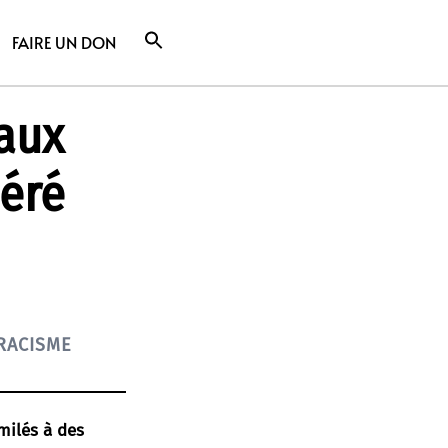
FAIRE UN DON
aux
déré
RACISME
milés à des