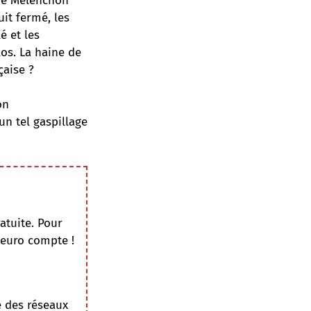
 de Mélenchon
uit fermé, les
é et les
los. La haine de
çaise ?
on
un tel gaspillage
atuite. Pour
 euro compte !
e des réseaux