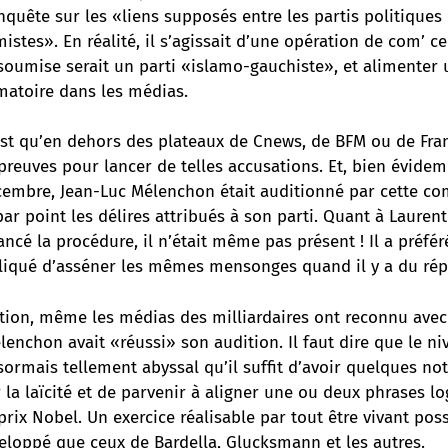
uête sur les «liens supposés entre les partis politiques 
stes». En réalité, il s’agissait d’une opération de com’ 
nsoumise serait un parti «islamo-gauchiste», et alimenter
atoire dans les médias.
st qu’en dehors des plateaux de Cnews, de BFM ou de Franc
 preuves pour lancer de telles accusations. Et, bien évidem
cembre, Jean-Luc Mélenchon était auditionné par cette co
r point les délires attribués à son parti. Quant à Laurent
ancé la procédure, il n’était même pas présent ! Il a préfér
pliqué d’asséner les mêmes mensonges quand il y a du ré
ition, même les médias des milliardaires ont reconnu avec
lenchon avait «réussi» son audition. Il faut dire que le ni
sormais tellement abyssal qu’il suffit d’avoir quelques not
r la laïcité et de parvenir à aligner une ou deux phrases l
rix Nobel. Un exercice réalisable par tout être vivant pos
eloppé que ceux de Bardella, Glucksmann et les autres.