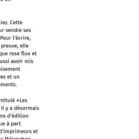
ez. Cette
our vendre ses
Pour l’écrire,
 preuve, elle
ue rose fluo et
aussi avoir mis
guisement
res et un
ements.
ntitulé «Les
Il y a désormais
s d’édition
ue à part
 d’imprimeurs et