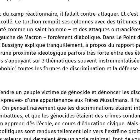
 du camp réactionnaire, il fallait contre-attaquer. Et c’est
 collé.
Ce torchon remplit ses colonnes
avec des tribunes 
nté comme un saint homme – et des attaques outrancières
 gauche de Macron – forcément diabolique. Dans Le Point d
a Bussigny explique tranquillement, à propos du rapport p
 «une proximité idéologique parfois très forte entre des él
es s’appuyant sur 3 thématiques souvent instrumentalisées 
phobie’, toutes les formes de discrimination et la défense
éfendre un peuple victime de génocide et dénoncer les dis
a «preuve» d’une appartenance aux Frères Musulmans. Il f
. On pensait naïvement que les discriminations étaient int
ombattues, et que les génocides étaient des crimes conda
on apprend dès l’école, en cours d’éducation civique. Mais 
olitiques sont rendues tellement loin vers l’extrême droit
 valeurs, qui devraient être un socle minimal, font de vo