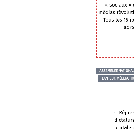
« sociaux » 
médias révoluti
Tous les 15 j
adre
ASSEMBLÉE NATIONA
JEAN-LUC MÉLENCH
Navigation
d’article
Répres
dictatur
brutale 