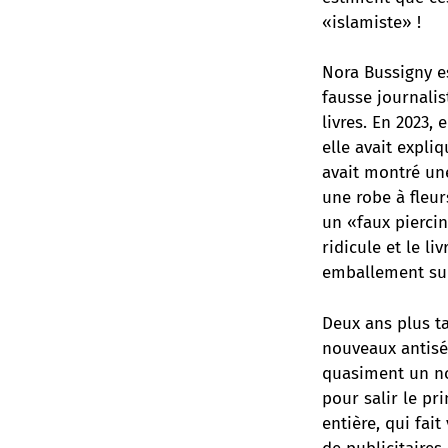
«islamiste» !
Nora Bussigny e
fausse journalis
livres. En 2023, 
elle avait expliq
avait montré un
une robe à fleur
un «faux pierci
ridicule et le l
emballement sur
Deux ans plus ta
nouveaux antisé
quasiment un n
pour salir le pr
entière, qui fai