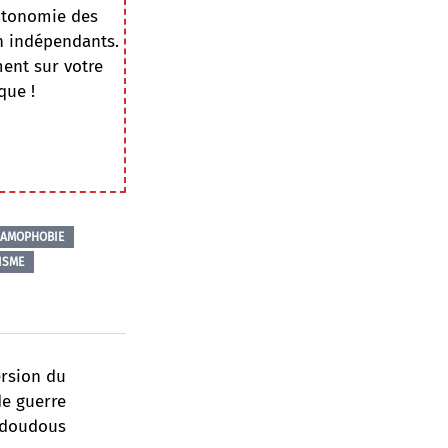
autonomie des
on indépendants.
ment sur votre
que !
LAMOPHOBIE
ISME
ersion du
de guerre
 doudous