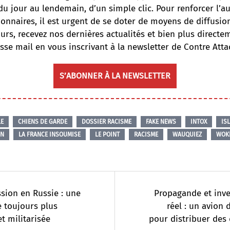
du jour au lendemain, d’un simple clic. Pour renforcer l’
onnaires, il est urgent de se doter de moyens de diffusi
ours, recevez nos dernières actualités et bien plus directe
sse mail en vous inscrivant à la newsletter de Contre Atta
S’ABONNER À LA NEWSLETTER
LE
CHIENS DE GARDE
DOSSIER RACISME
FAKE NEWS
INTOX
IS
ON
LA FRANCE INSOUMISE
LE POINT
RACISME
WAUQUIEZ
WOK
sion en Russie : une
Propagande et inv
e toujours plus
réel : un avion 
et militarisée
pour distribuer des