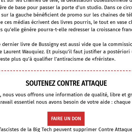
. Et sur les chaînes de télé, la détestation obsessionnelle
tère de base pour passer la porte d’un studio. Dans ce circ
 sur la gauche bénéficient de promo sur les chaines de tél
e ces médias écrivent des livres pourris, le tout en vase c
is qu’elle génère pourra-t-elle redresser la croissance fran
e dernier livre de Bussigny est aussi vide que la commissi
 Laurent Wauquiez. Et puisqu’il faut justifier a postériori 
reste plus qu’à qualifier l’antiracisme de «frériste».
SOUTENEZ CONTRE ATTAQUE
, nous vous offrons une information de qualité, libre et gr
travail essentiel nous avons besoin de votre aide : chaque
FAIRE UN DON
fascistes de la Big Tech peuvent supprimer Contre Attaqu