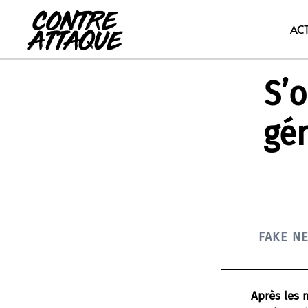
Aller
au
AC
contenu
S’o
gén
FAKE N
Après les 