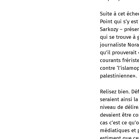
Suite à cet échec
Point qui s’y est
Sarkozy – prése
qui se trouve à
journaliste Nor
qu’il prouverait
courants frérist
contre ‘l’islamo
palestinienne».
Relisez bien. D
seraient ainsi l
niveau de délire
devaient être c
cas c’est ce qu’
médiatiques et p
estiment que ces