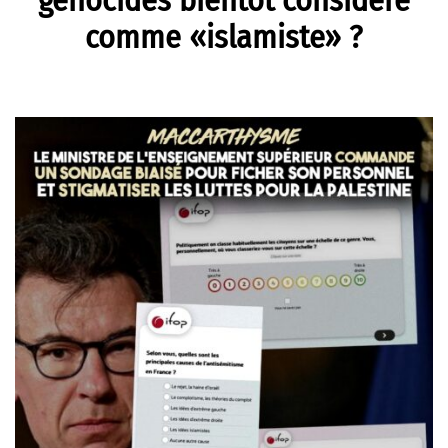
génocides bientôt considéré
comme «islamiste» ?