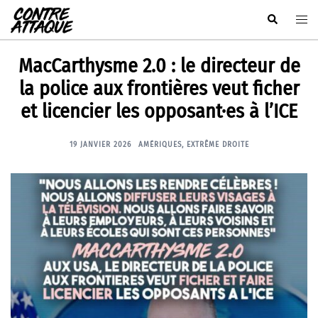
Aller
Rechercher
Ouvr
au
le
contenu
men
MacCarthysme 2.0 : le directeur de
la police aux frontières veut ficher
et licencier les opposant·es à l’ICE
19 JANVIER 2026
AMÉRIQUES
,
EXTRÊME DROITE