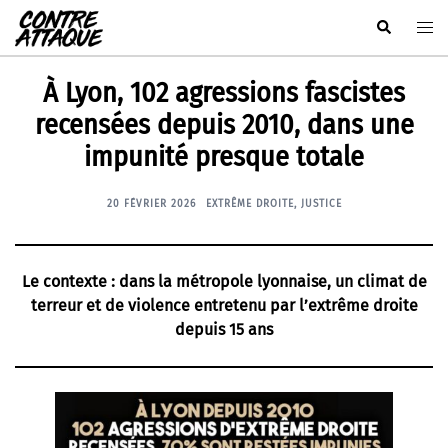
Aller
Rechercher
Ouvr
au
le
contenu
men
⁨À Lyon, 102 agressions fascistes
recensées depuis 2010, dans une
impunité presque totale
20 FÉVRIER 2026
EXTRÊME DROITE
,
JUSTICE
Le contexte : dans la métropole lyonnaise, un climat de
terreur et de violence entretenu par l’extrême droite
depuis 15 ans