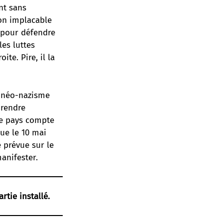
nt sans
on implacable
e pour défendre
les luttes
ite. Pire, il la
u néo-nazisme
 rendre
re pays compte
que le 10 mai
e prévue sur le
anifester.
rtie installé.