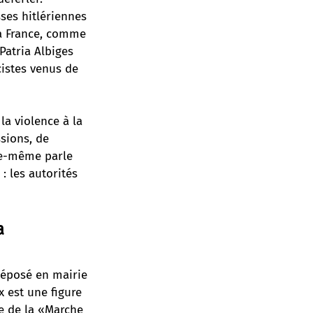
ses hitlériennes
la France, comme
Patria Albiges
cistes venus de
la violence à la
sions, de
lle-même parle
: les autorités
a
 déposé en mairie
x est une figure
le de la «Marche