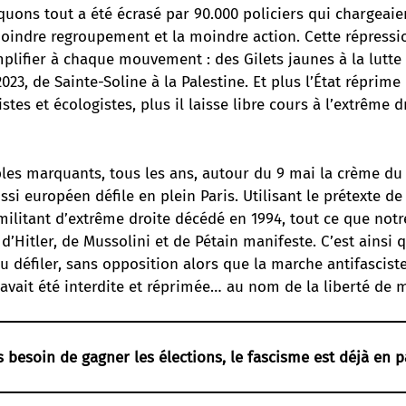
ons tout a été écrasé par 90.000 policiers qui chargeaie
indre regroupement et la moindre action. Cette répressi
plifier à chaque mouvement : des Gilets jaunes à la lutt
2023, de Sainte-Soline à la Palestine. Et plus l’État réprime 
istes et écologistes, plus il laisse libre cours à l’extrême dro
les marquants, tous les ans, autour du 9 mai la crème d
ssi européen défile en plein Paris. Utilisant le prétexte de
litant d’extrême droite décédé en 1994, tout ce que not
d’Hitler, de Mussolini et de Pétain manifeste. C’est ainsi 
pu défiler, sans opposition alors que la marche antifascist
vait été interdite et réprimée… au nom de la liberté de m
 besoin de gagner les élections, le fascisme est déjà en pa