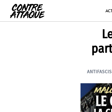
Aller
au
AC
contenu
Le
part
ANTIFASCI