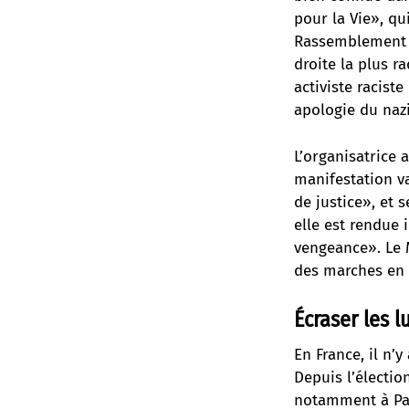
pour la Vie», qu
Rassemblement N
droite la plus ra
activiste racis
apologie du nazi
L’organisatrice 
manifestation va
de justice», et s
elle est rendue 
vengeance». Le M
des marches en
Écraser les l
En France, il n’
Depuis l’électio
notamment à Par