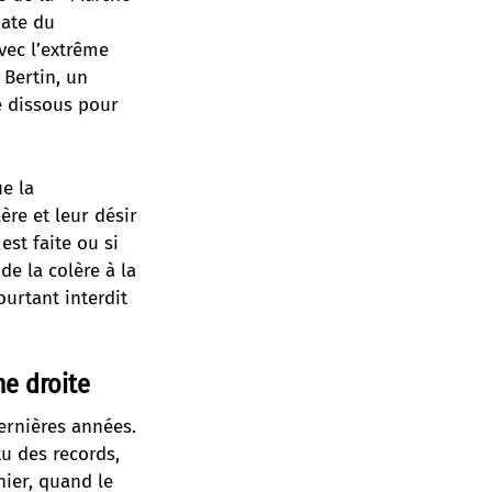
date du
vec l’extrême
 Bertin, un
é dissous pour
e la
re et leur désir
est faite ou si
de la colère à la
ourtant interdit
me droite
dernières années.
tu des records,
ier, quand le