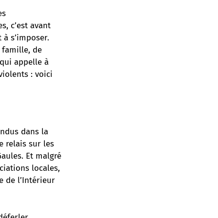
es
s, c’est avant
t à s’imposer.
 famille, de
qui appelle à
olents : voici
tendus dans la
e relais sur les
aules. Et malgré
iations locales,
e de l’Intérieur
éferler.