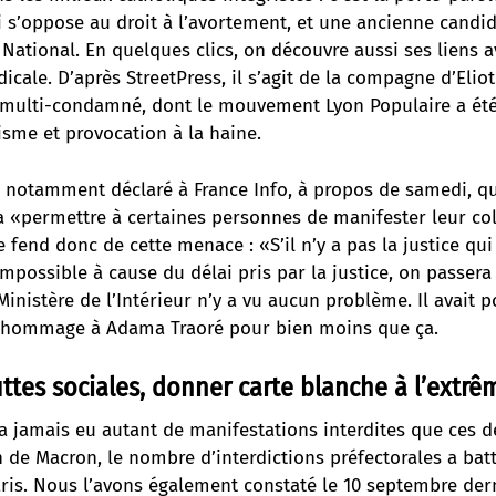
i s’oppose au droit à l’avortement, et une ancienne candi
ational. En quelques clics, on découvre aussi ses liens a
dicale. D’après StreetPress, il s’agit de la compagne d’Eliot
te multi-condamné, dont le mouvement Lyon Populaire a ét
sme et provocation à la haine.
a notamment déclaré à France Info, à propos de samedi, qu
 «permettre à certaines personnes de manifester leur colè
e fend donc de cette menace : «S’il n’y a pas la justice qui 
impossible à cause du délai pris par la justice, on passera 
inistère de l’Intérieur n’y a vu aucun problème. Il avait p
 hommage à Adama Traoré pour bien moins que ça.
uttes sociales, donner carte blanche à l’extrê
y a jamais eu autant de manifestations interdites que ces 
n de Macron, le nombre d’interdictions préfectorales a bat
is. Nous l’avons également constaté le 10 septembre dern