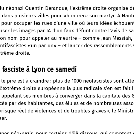
du néonazi Quentin Deranque, l’extrême droite organise d
dans plusieurs villes pour «honorer» son martyr. À Nante
 pour occuper les rues d’une ville où leurs idées échouen
user les images par IA d’un faux défunt contre l’avis de sa
er son nom pour appeler au meurtre – comme Jean Messiah, 
ntifascistes «un par un» – et lancer des rassemblements vi
xtrême droite.
fasciste à Lyon ce samedi
 le pire est à craindre : plus de 1000 néofascistes sont at
L’extrême droite européenne la plus radicale s’en est fait l
, appelant ses membres à converger dans la capitale des G
cée par des habitant·es, des élu·es et de nombreuses assoc
«risque réel de violences et de troubles graves», le Ministr
ser.
pes néo-nazis, pour certains déjà dissous, qui comptent d