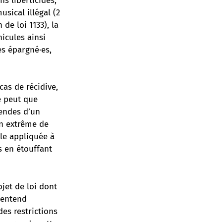
s liberticides,
sical illégal (2
de loi 1133), la
icules ainsi
es épargné·es,
as de récidive,
e peut que
mendes d’un
on extrême de
le appliquée à
s en étouffant
ojet de loi dont
i entend
des restrictions