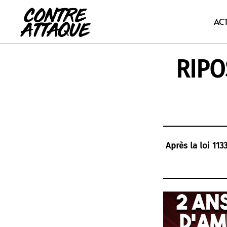
Aller
au
AC
contenu
RIPOS
Après la loi 113