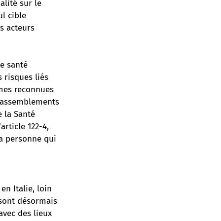
alité sur le
ul cible
s acteurs
de santé
 risques liés
êmes reconnues
e rassemblements
e la Santé
rticle 122-4,
la personne qui
u
n Italie, loin
s sont désormais
avec des lieux