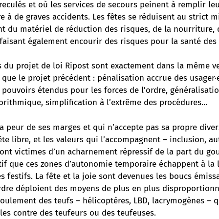
reculés et où les services de secours peinent à remplir le
 à de graves accidents. Les fêtes se réduisent au strict 
 du matériel de réduction des risques, de la nourriture, 
faisant également encourir des risques pour la santé des 
s du projet de loi Ripost sont exactement dans la même ve
 que le projet précédent : pénalisation accrue des usager·
ouvoirs étendus pour les forces de l’ordre, généralisatio
orithmique, simplification à l’extrême des procédures…
a peur de ses marges et qui n’accepte pas sa propre diver
fête libre, et les valeurs qui l’accompagnent – inclusion, a
sont victimes d’un acharnement répressif de la part du g
tif que ces zones d’autonomie temporaire échappent à la l
s festifs. La fête et la joie sont devenues les boucs émissai
’ordre déploient des moyens de plus en plus disproportion
oulement des teufs – hélicoptères, LBD, lacrymogènes – qu
lles contre des teufeurs ou des teufeuses.