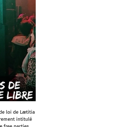
de loi de Lætitia
rement intitulé
 free parties,