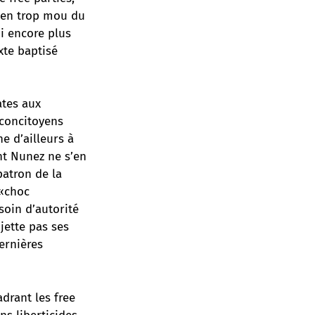
bien trop mou du
oi encore plus
xte baptisé
ates aux
 concitoyens
ne d’ailleurs à
ent Nunez ne s’en
atron de la
 «choc
soin d’autorité
jette pas ses
dernières
adrant les free