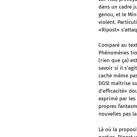
dans un cadre j
genou, et le Min
violent. Particu
«Ripost» s’attaq
Comparé au text
Phénomènes troub
(rien que ça) es
savoir si il s’a
cache même pas 
DGSI maîtrise s
d’efficacité» do
exprimé par les 
propres fantasme
nouvelles pas la
Là où la proposi