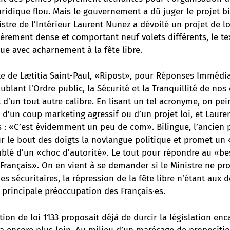
uridique flou. Mais le gouvernement a dû juger le projet 
istre de l’Intérieur Laurent Nunez a dévoilé un projet de l
lièrement dense et comportant neuf volets différents, le te
ue avec acharnement à la fête libre.
e de Lætitia Saint-Paul, «Ripost», pour Réponses Immédi
lant l’Ordre public, la Sécurité et la Tranquillité de nos
t d’un tout autre calibre. En lisant un tel acronyme, on pei
git d’un coup marketing agressif ou d’un projet loi, et Laur
: «C’est évidemment un peu de com». Bilingue, l’ancien p
ur le bout des doigts la novlangue politique et promet un
ublé d’un «choc d’autorité». Le tout pour répondre au «be
Français». On en vient à se demander si le Ministre ne pro
s sécuritaires, la répression de la fête libre n’étant aux 
 principale préoccupation des Français·es.
tion de loi 1133 proposait déjà de durcir la législation enc