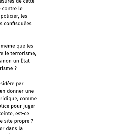
mesures de cette
 contre le
olicier, les
és confisquées
le-même que les
e le terrorisme,
 sinon un État
orisme ?
nsidère par
s en donner une
juridique, comme
olice pour juger
einte, est-ce
e site propre ?
er dans la