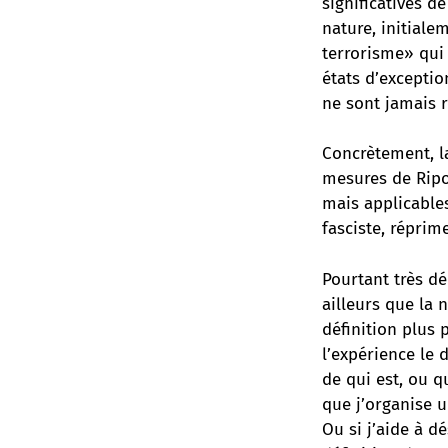
significatives de
nature, initiale
terrorisme» qui 
états d’excepti
ne sont jamais r
Concrètement, la
mesures de Ripos
mais applicables
fasciste, réprim
Pourtant très dé
ailleurs que la
définition plus
l’expérience le 
de qui est, ou q
que j’organise u
Ou si j’aide à d