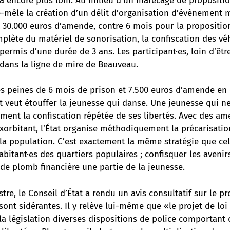
va encore plus loin. Au milieu d’un marécage de proposition
-mêle la création d’un délit d’organisation d’évènement mu
 30.000 euros d’amende, contre 6 mois pour la proposition 
plète du matériel de sonorisation, la confiscation des véh
 permis d’une durée de 3 ans. Les participant·es, loin d’êtr
dans la ligne de mire de Beauveau.
s peines de 6 mois de prison et 7.500 euros d’amende en c
 veut étouffer la jeunesse qui danse. Une jeunesse qui n
ment la confiscation répétée de ses libertés. Avec des a
xorbitant, l’État organise méthodiquement la précarisati
la population. C’est exactement la même stratégie que cel
abitant·es des quartiers populaires ; confisquer les avenir
de plomb financière une partie de la jeunesse.
stre, le Conseil d’État a rendu un avis consultatif sur le pr
sont sidérantes. Il y relève lui-même que «le projet de lo
la législation diverses dispositions de police comportant 