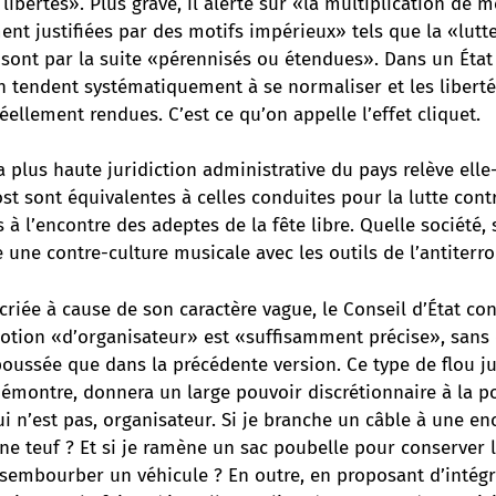
 libertés». Plus grave, il alerte sur «la multiplication de 
ment justifiées par des motifs impérieux» tels que la «lutte
sont par la suite «pérennisés ou étendues». Dans un État p
on tendent systématiquement à se normaliser et les libert
éellement rendues. C’est ce qu’on appelle l’effet cliquet.
 plus haute juridiction administrative du pays relève el
t sont équivalentes à celles conduites pour la lutte contr
 à l’encontre des adeptes de la fête libre. Quelle société,
e une contre-culture musicale avec les outils de l’antiterr
criée à cause de son caractère vague, le Conseil d’État co
 notion «d’organisateur» est «suffisamment précise», san
 poussée que dans la précédente version. Ce type de flou 
démontre, donnera un large pouvoir discrétionnaire à la p
ui n’est pas, organisateur. Si je branche un câble à une enc
ne teuf ? Et si je ramène un sac poubelle pour conserver l
ésembourber un véhicule ? En outre, en proposant d’intégr