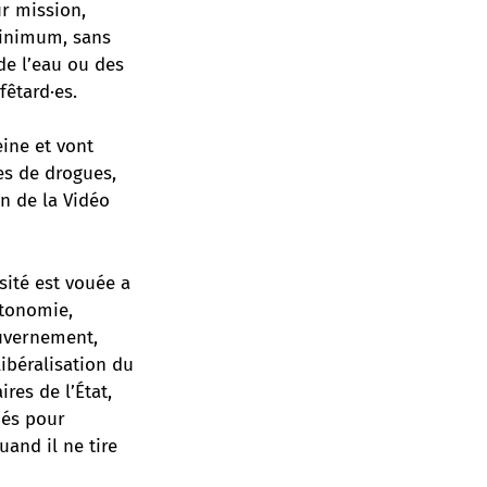
ur mission,
minimum, sans
de l’eau ou des
fêtard·es.
ine et vont
es de drogues,
n de la Vidéo
sité est vouée a
utonomie,
ouvernement,
ibéralisation du
res de l’État,
nés pour
and il ne tire