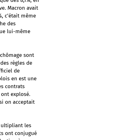
que des 8,1%, en
ve. Macron avait
%, c’était même
che des
ique lui-même
du chômage sont
 des règles de
ficiel de
lois en est une
es contrats
 ont explosé.
si on acceptait
ltipliant les
s ont conjugué