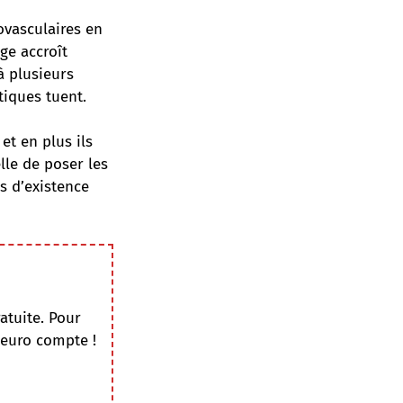
ovasculaires en
age accroît
à plusieurs
tiques tuent.
et en plus ils
lle de poser les
ns d’existence
atuite. Pour
 euro compte !