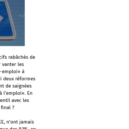
cifs rabâchés de
 vanter les
n-emploi» à
bi deux réformes
nt de saignées
 à l’emploi». En
entil avec les
final ?
EE, n’ont jamais