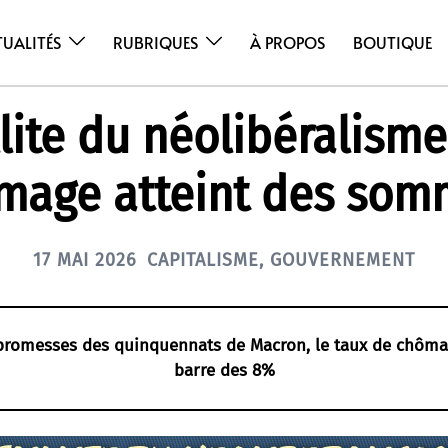
TUALITÉS
RUBRIQUES
À PROPOS
BOUTIQUE
llite du néolibéralisme 
mage atteint des som
17 MAI 2026
CAPITALISME
,
GOUVERNEMENT
promesses des quinquennats de Macron, le taux de chôma
barre des 8%