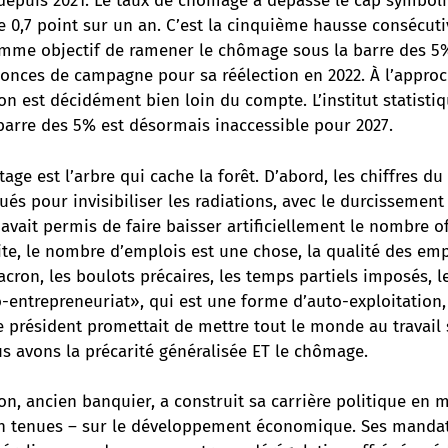
 depuis 2021. Le taux de chômage a dépassé le cap symboli
 0,7 point sur un an. C’est la cinquième hausse consécuti
omme objectif de ramener le chômage sous la barre des 5
nonces de campagne pour sa réélection en 2022. À l’appro
 on est décidément bien loin du compte. L’institut statist
barre des 5% est désormais inaccessible pour 2027.
age est l’arbre qui cache la forêt. D’abord, les chiffres 
ués pour invisibiliser les radiations, avec le durcissement
avait permis de faire baisser artificiellement le nombre of
te, le nombre d’emplois est une chose, la qualité des emp
acron, les boulots précaires, les temps partiels imposés, l
o-entrepreneuriat», qui est une forme d’auto-exploitation,
e président promettait de mettre tout le monde au travail 
us avons la précarité généralisée ET le chômage.
 ancien banquier, a construit sa carrière politique en mu
n tenues – sur le développement économique. Ses mandat