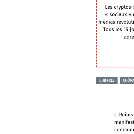
Les cryptos-
« sociaux » 
médias révoluti
Tous les 15 j
adre
CHIFFRES
CHÔM
Navigation
d’article
Reims 
manifest
condamné