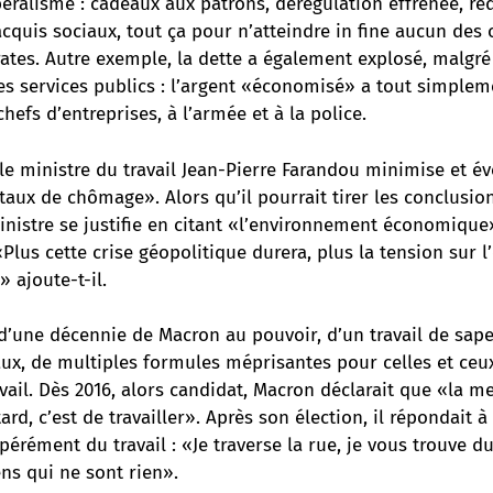
béralisme : cadeaux aux patrons, dérégulation effrénée, r
cquis sociaux, tout ça pour n’atteindre in fine aucun des o
rates. Autre exemple, la dette a également explosé, malgr
es services publics : l’argent «économisé» a tout simplem
hefs d’entreprises, à l’armée et à la police.
 le ministre du travail Jean-Pierre Farandou minimise et é
taux de chômage». Alors qu’il pourrait tirer les conclusio
inistre se justifie en citant «l’environnement économique»
«Plus cette crise géopolitique durera, plus la tension sur 
» ajoute-t-il.
e d’une décennie de Macron au pouvoir, d’un travail de sa
aux, de multiples formules méprisantes pour celles et ceu
avail. Dès 2016, alors candidat, Macron déclarait que «la m
ard, c’est de travailler». Après son élection, il répondait 
érément du travail : «Je traverse la rue, je vous trouve du
ns qui ne sont rien».