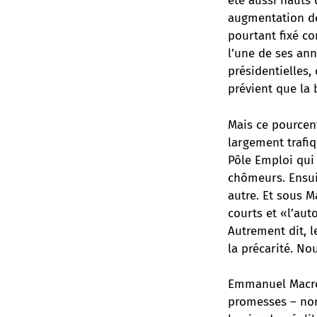
été aussi hauts
augmentation de
pourtant fixé c
l’une de ses an
présidentielles,
prévient que la 
Mais ce pourcent
largement trafiq
Pôle Emploi qui 
chômeurs. Ensui
autre. Et sous M
courts et «l’aut
Autrement dit, l
la précarité. No
Emmanuel Macron,
promesses – no