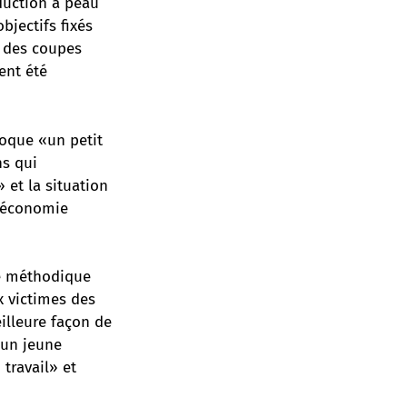
éduction à peau
bjectifs fixés
é des coupes
ent été
voque «un petit
ns qui
 et la situation
l’économie
pe méthodique
x victimes des
eilleure façon de
à un jeune
 travail» et