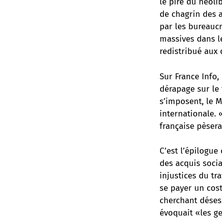
le pire du néoli
de chagrin des a
par les bureauc
massives dans l
redistribué aux c
Sur France Info,
dérapage sur le 
s’imposent, le M
internationale. 
française pèsera
C’est l’épilogu
des acquis soci
injustices du tr
se payer un cost
cherchant désesp
évoquait «les ge