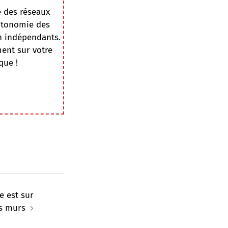
e des réseaux
autonomie des
on indépendants.
ment sur votre
que !
e est sur
s murs