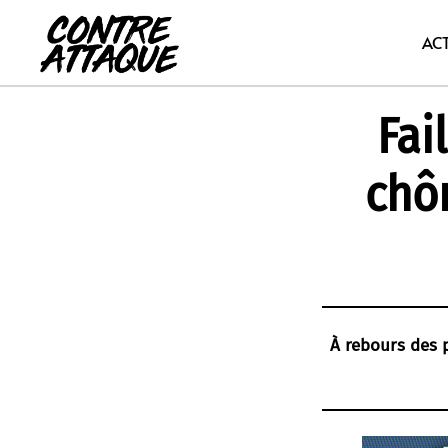
Aller
au
AC
contenu
Fai
chô
À rebours des 