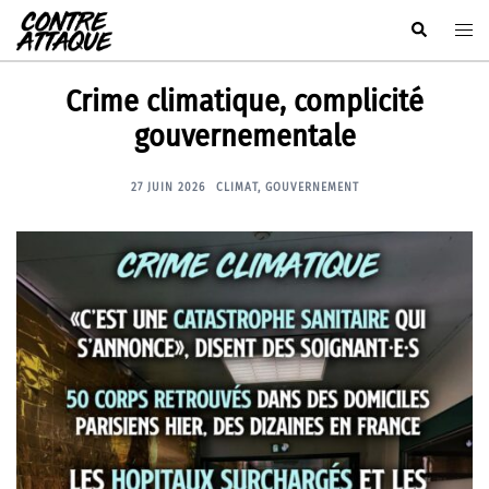
Aller
Rechercher
Ouvr
au
le
contenu
men
Crime climatique, complicité
gouvernementale
27 JUIN 2026
CLIMAT
,
GOUVERNEMENT