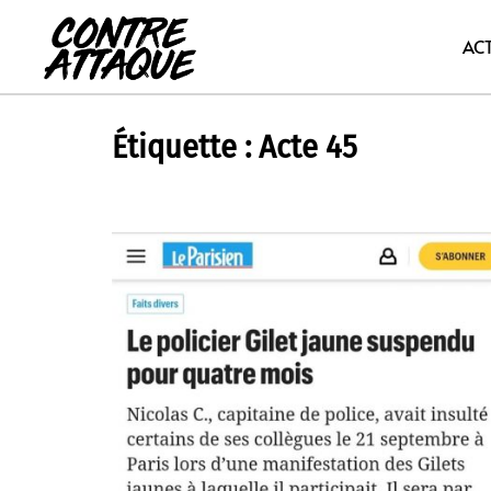
Aller
au
AC
contenu
Étiquette :
Acte 45