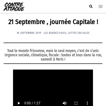
Aller
Rechercher
Ouvr
au
le
contenu
men
21 Septembre , journée Capitale !
18 SEPTEMBRE 2019
LES RENDEZ-VOUS
,
LUTTES SOCIALES
Tout le monde frissonne, mais le seul moyen,
c’est de s’unir.
Urgence sociale, climatique, fiscale :
toutes et tous dans la rue,
samedi à Paris !