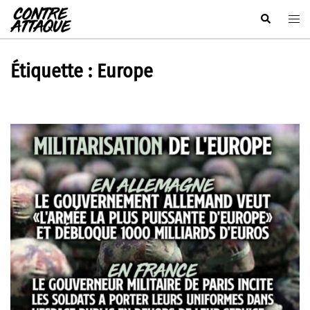
Aller
Rechercher
Ouvr
au
le
contenu
men
Étiquette :
Europe