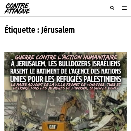
Aller
Rechercher
Ouvr
au
le
contenu
men
Étiquette :
Jérusalem