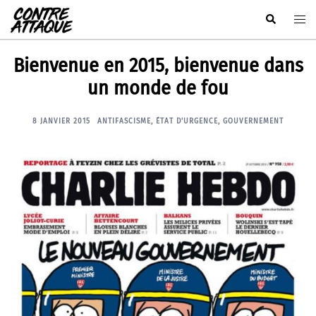
Aller
Rechercher
Ouvr
au
le
contenu
men
Bienvenue en 2015, bienvenue dans
un monde de fou
8 JANVIER 2015
ANTIFASCISME
,
ÉTAT D'URGENCE
,
GOUVERNEMENT