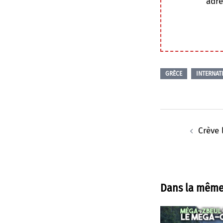
adre
GRÈCE
INTERNAT
Navigation
d’article
Crève 
Dans la même