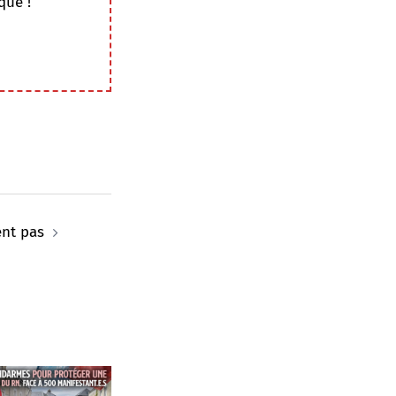
que !
nt pas