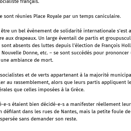
cialiste français.
e sont réunies Place Royale par un temps caniculaire.
 être un bel évènement de solidarité internationale s’est a
ire aux drapeaux. Un large éventail de partis et groupuscul
s sont absents des luttes depuis l’élection de François Hol
, Nouvelle Donne, etc. – se sont succédés pour prononcer 
s une ambiance de mort.
ocialistes et de verts appartenant à la majorité municipa
r au rassemblement, alors que leurs partis appliquent 
érales que celles imposées à la Grèce.
-e-s étaient bien décidé-e-s a manifester réellement leur
n défilant dans les rues de Nantes, mais la petite foule de 
dispersée sans demander son reste.