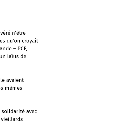
véré n’être
es qu’on croyait
lande – PCF,
un laïus de
le avaient
les mêmes
 solidarité avec
vieillards