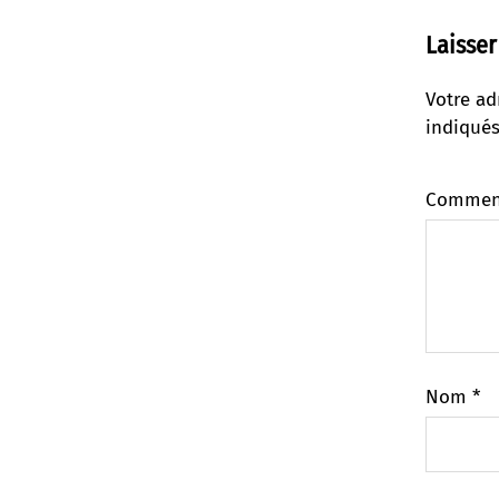
Laisse
Votre ad
indiqué
Commen
Nom
*