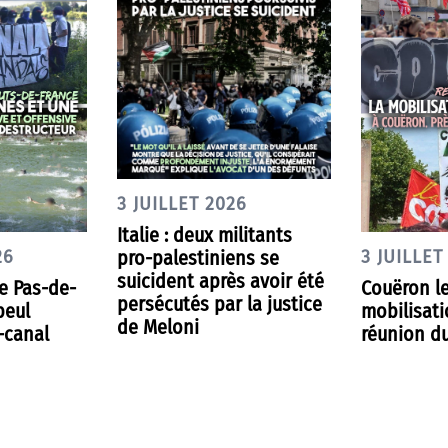
3 JUILLET 2026
Italie : deux militants
pro-palestiniens se
26
3 JUILLET
suicident après avoir été
le Pas-de-
Couëron le 
persécutés par la justice
beul
mobilisati
de Meloni
-canal
réunion d