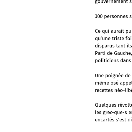
gouvernement so
300 personnes s
Ce qui aurait pu
qu’une triste fo
disparus tant il
Parti de Gauche
politiciens dan
Une poignée de s
même osé appele
recettes néo-lib
Quelques révolté
les grec-que-s e
encartés s’est 