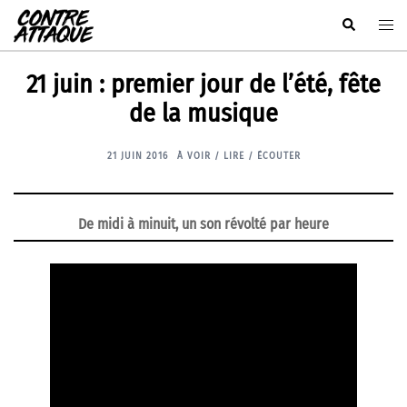
Aller
Rechercher
Ouvr
au
le
contenu
men
21 juin : premier jour de l’été, fête
de la musique
21 JUIN 2016
À VOIR / LIRE / ÉCOUTER
De midi à minuit, un son révolté par heure