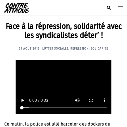
Aller
Rechercher
Ouvr
au
le
contenu
men
Face à la répression, solidarité avec
les syndicalistes déter’ !
31 AOÛT 2016
LUTTES SOCIALES
,
RÉPRESSION
,
SOLIDARITÉ
Ce matin, la police est allé harceler des dockers du