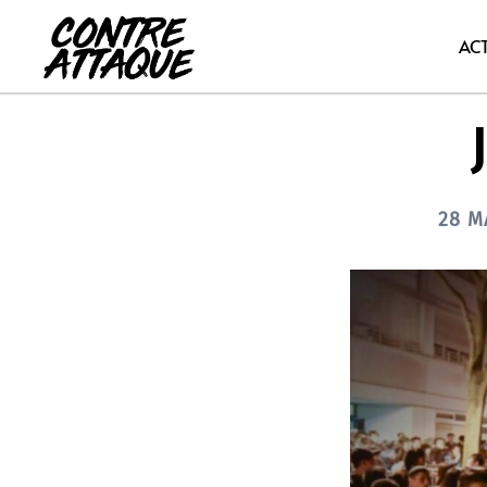
Aller
au
AC
contenu
28 M