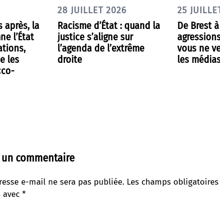
28 JUILLET 2026
25 JUILLE
s après, la
Racisme d’État : quand la
De Brest à 
ne l’État
justice s’aligne sur
agressions
ations,
l’agenda de l’extrême
vous ne v
e les
droite
les média
«co-
r un commentaire
resse e-mail ne sera pas publiée.
Les champs obligatoires
s avec
*