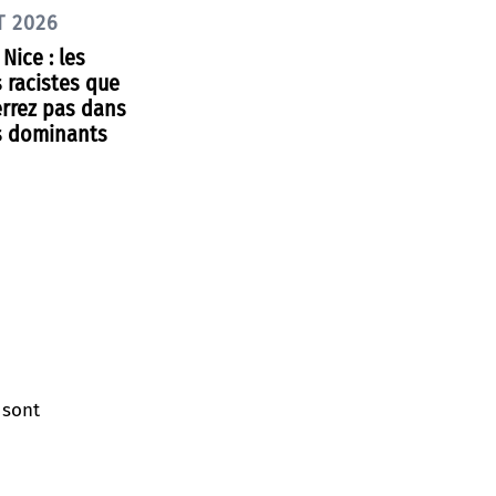
T 2026
Nice : les
 racistes que
errez pas dans
s dominants
 sont