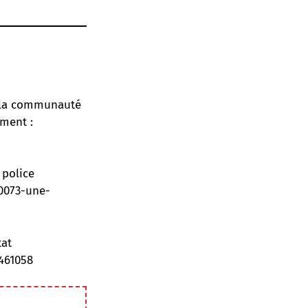
e la communauté
ement :
 police
00073-une-
tat
461058