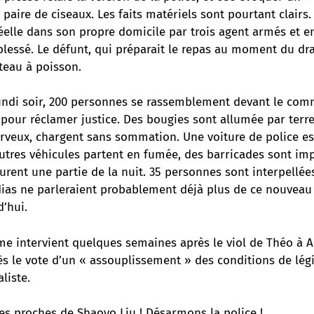
 paire de ciseaux. Les faits matériels sont pourtant clair
réelle dans son propre domicile par trois agent armés et e
 blessé. Le défunt, qui préparait le repas au moment du dr
teau à poisson.
undi soir, 200 personnes se rassemblement devant le comm
our réclamer justice. Des bougies sont allumée par terre.
veux, chargent sans sommation. Une voiture de police est
autres véhicules partent en fumée, des barricades sont imp
rent une partie de la nuit. 35 personnes sont interpellées
ias ne parleraient probablement déjà plus de ce nouveau 
d’hui.
e intervient quelques semaines après le viol de Théo à 
ès le vote d’un « assouplissement » des conditions de lég
aliste.
les proches de Shaoyo Liu ! Désarmons la police !