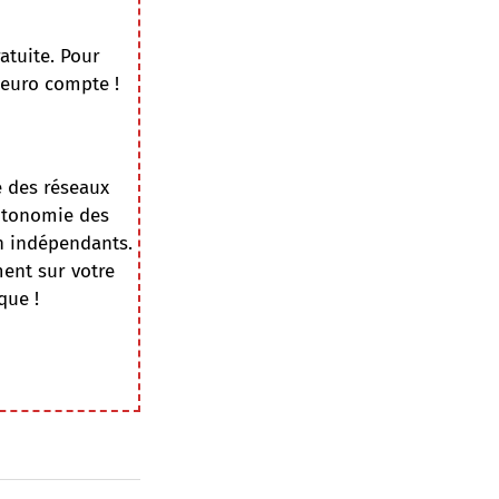
atuite. Pour
 euro compte !
e des réseaux
autonomie des
on indépendants.
ment sur votre
que !