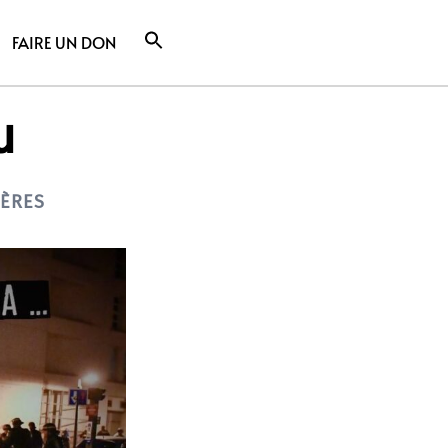
FAIRE UN DON
u
IÈRES