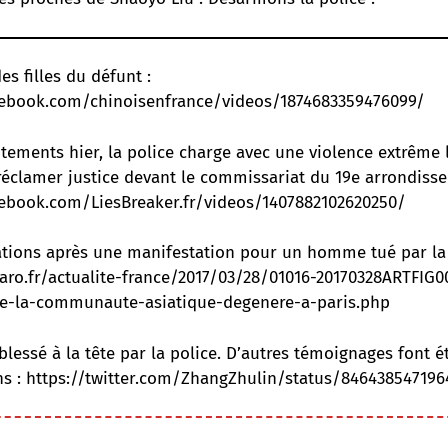
s filles du défunt :
cebook.com/chinoisenfrance/videos/1874683359476099/
ntements hier, la police charge avec une violence extrêm
réclamer justice devant le commissariat du 19e arrondiss
ebook.com/LiesBreaker.fr/videos/1407882102620250/
stations après une manifestation pour un homme tué par la
garo.fr/actualite-france/2017/03/28/01016-20170328ARTFIG
de-la-communaute-asiatique-degenere-a-paris.php
lessé à la tête par la police. D’autres témoignages font é
ns :
https://twitter.com/ZhangZhulin/status/846438547196