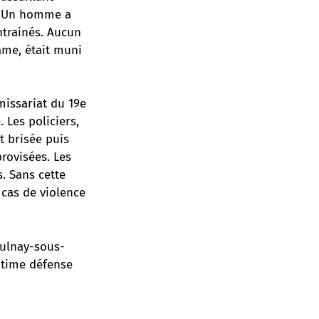
s. Un homme a
ntrainés. Aucun
ame, était muni
issariat du 19e
 Les policiers,
 brisée puis
rovisées. Les
. Sans cette
cas de violence
Aulnay-sous-
itime défense