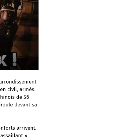
 arrondissement
en civil, armés.
chinois de 56
éroule devant sa
nforts arrivent.
assaillant »