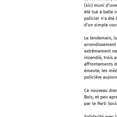
(sic) muni d’une
été tué à balle 
policier n’a été
d’un simple cou
Le lendemain, l
arrondissement p
extrêmement ner
incendié, trois 
affrontements du
émeute, les méd
policière aujour
Ce nouveau dram
Bois, et peu apr
par le Parti Soci
Solidarité avec 