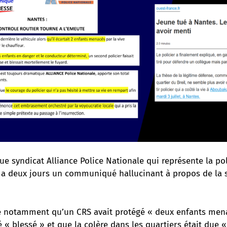
ue syndicat Alliance Police Nationale qui représente la po
l y a deux jours un communiqué hallucinant à propos de la 
re notamment qu’un CRS avait protégé « deux enfants men
té « blessé » et que la colère dans les quartiers était due «