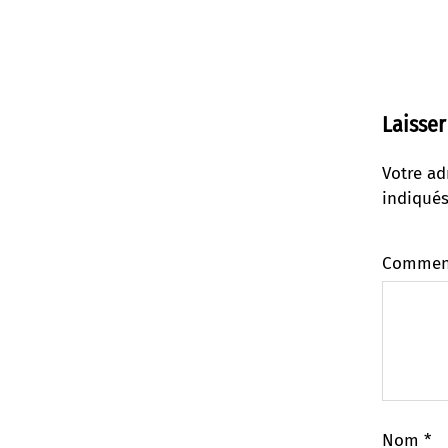
Laisse
Votre ad
indiqué
Commen
Nom
*