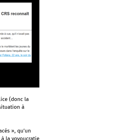
lice (donc la
situation à
acés », qu’un
 à la voyoucratie