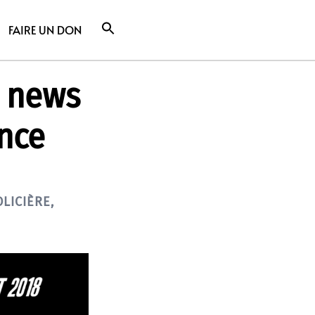
FAIRE UN DON
e news
ance
LICIÈRE
,