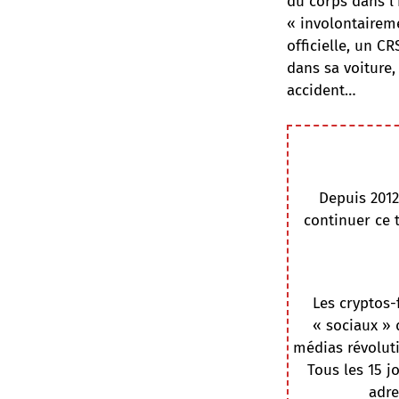
du corps dans l’
« involontaireme
officielle, un 
dans sa voiture, 
accident…
Depuis 2012
continuer ce 
Les cryptos-
« sociaux » 
médias révoluti
Tous les 15 j
adre