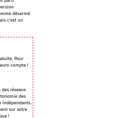
t parti
version
 homme désarmé
ais c’est un
atuite. Pour
 euro compte !
e des réseaux
autonomie des
on indépendants.
ment sur votre
que !