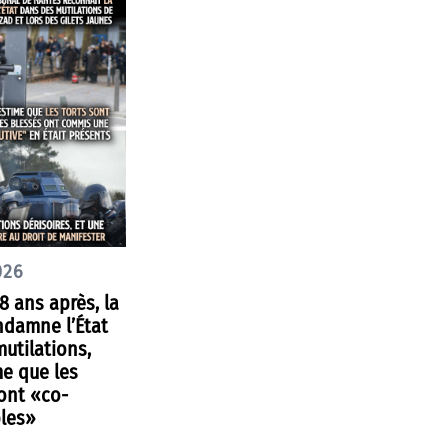
026
8 ans après, la
ndamne l’État
utilations,
e que les
ont «co-
les»