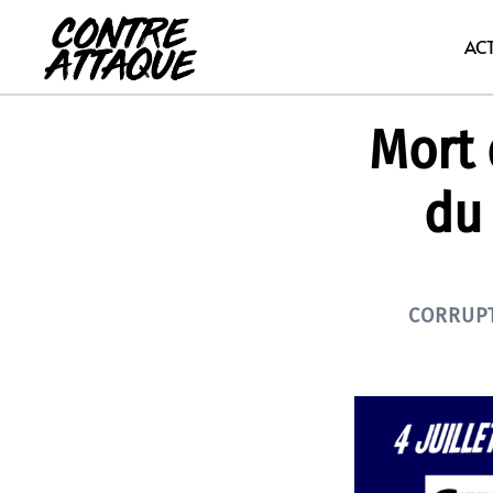
Aller
au
AC
contenu
Mort 
du 
CORRUP