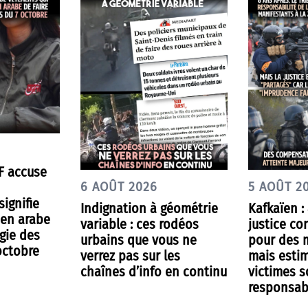
IF accuse
6 AOÛT 2026
5 AOÛT 2
ignifie
Indignation à géométrie
Kafkaïen : 
 en arabe
variable : ces rodéos
justice co
ogie des
urbains que vous ne
pour des m
octobre
verrez pas sur les
mais estim
chaînes d’info en continu
victimes s
responsab