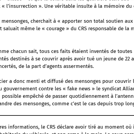
 « l’insurrection ». Une véritable insulte à la mémoire du 
s mensonges, cherchait à « apporter son total soutien aux 
et saluait même le « courage » du CRS responsable de la 
me chacun sait, tous ces faits étaient inventés de toutes 
és destinés à se couvrir après avoir tué un jeune de 22 a
certés, de la part d’agents assermentés.
cier a donc menti et diffusé des mensonges pour couvrir le
du gouvernement contre les « fake news » le syndicat Allia
si possible empêché de passer quotidiennement à l’antenn
andre des mensonges, comme c’est le cas depuis trop lon
res informations, le CRS déclare avoir tiré au moment où il