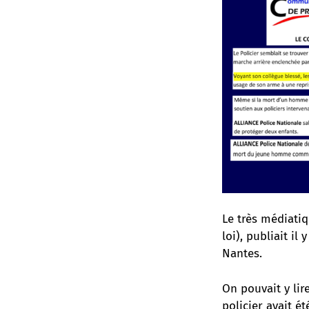
Le très médiatiq
loi), publiait i
Nantes.
On pouvait y li
policier avait é