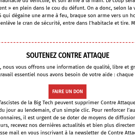
habitacle du véhicule, et son arme à la main. Le coup serai
nt » en plein dans le cou du défunt. On a donc, selon la 
CRS qui dégaine une arme à feu, braque son arme vers un
enlève le cran de sécurité, entre dans l’habitacle et tire. M
SOUTENEZ CONTRE ATTAQUE
, nous vous offrons une information de qualité, libre et gr
travail essentiel nous avons besoin de votre aide : chaque
FAIRE UN DON
fascistes de la Big Tech peuvent supprimer Contre Attaqu
du jour au lendemain, d’un simple clic. Pour renforcer l’
onnaires, il est urgent de se doter de moyens de diffusi
ours, recevez nos dernières actualités et bien plus directe
sse mail en vous inscrivant à la newsletter de Contre Atta