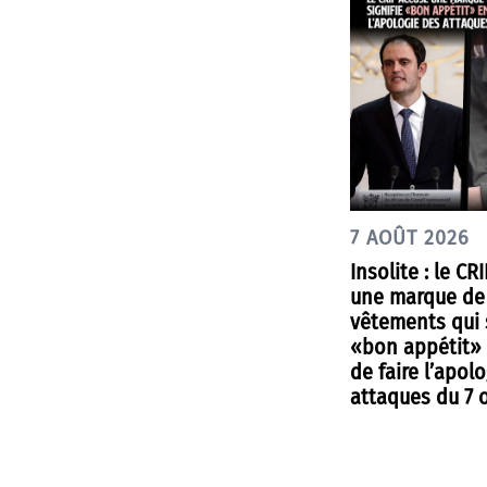
7 AOÛT 2026
Insolite : le CR
une marque de
vêtements qui s
«bon appétit»
de faire l’apol
attaques du 7 