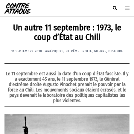
Aller
Rechercher
Ouvr
au
le
contenu
men
Un autre 11 septembre : 1973, le
coup d’État au Chili
11 SEPTEMBRE 2018
AMÉRIQUES
,
EXTRÊME DROITE
,
GUERRE
,
HISTOIRE
Le 11 septembre est aussi la date d’un coup d’État fasciste. Il y
a exactement 45 ans, le 11 septembre 1973, le Général
d’extrême droite Augusto Pinochet prenait le pouvoir par la
force au Chili. Les mouvements sociaux étaient écrasés, et le
pays devenait le laboratoire des politiques capitalistes les
plus violentes.