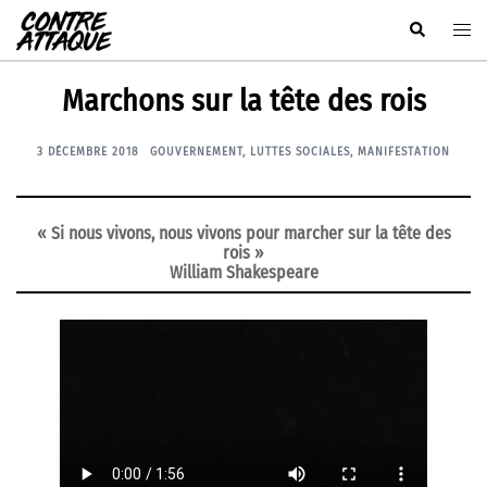
Aller
Rechercher
Ouvr
au
le
contenu
men
Marchons sur la tête des rois
3 DÉCEMBRE 2018
GOUVERNEMENT
,
LUTTES SOCIALES
,
MANIFESTATION
« Si nous vivons, nous vivons pour marcher sur la tête des
rois »
William Shakespeare