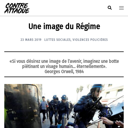
Aller
Rechercher
Ouvr
au
le
contenu
men
Une image du Régime
23 MARS 2019
LUTTES SOCIALES
,
VIOLENCES POLICIÈRES
«Si vous désirez une image de l’avenir, imaginez une botte
piétinant un visage humain… éternellement».
Georges Orwell, 1984