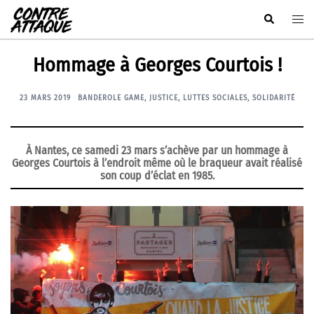
Aller
Rechercher
Ouvr
au
le
contenu
men
Hommage à Georges Courtois !
23 MARS 2019
BANDEROLE GAME
,
JUSTICE
,
LUTTES SOCIALES
,
SOLIDARITÉ
À Nantes, ce samedi 23 mars s’achève par un hommage à
Georges Courtois à l’endroit même où le braqueur avait réalisé
son coup d’éclat en 1985.