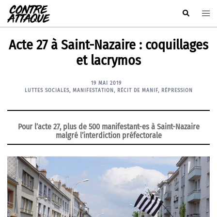
Aller
Rechercher
Ouvr
au
le
contenu
men
Acte 27 à Saint-Nazaire : coquillages
et lacrymos
19 MAI 2019
LUTTES SOCIALES
,
MANIFESTATION
,
RÉCIT DE MANIF
,
RÉPRESSION
Pour l’acte 27, plus de 500 manifestant-es à Saint-Nazaire
malgré l’interdiction préfectorale