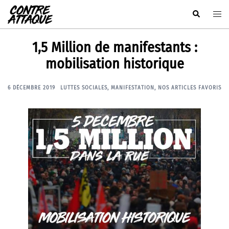
Aller
Rechercher
Ouvr
au
le
contenu
men
1,5 Million de manifestants :
mobilisation historique
6 DÉCEMBRE 2019
LUTTES SOCIALES
,
MANIFESTATION
,
NOS ARTICLES FAVORIS