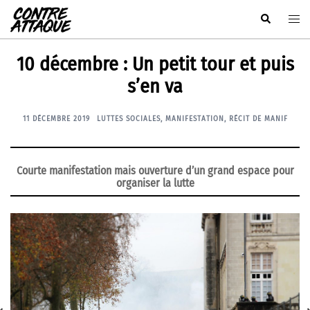
Aller
Rechercher
Ouvr
au
le
contenu
men
10 décembre : Un petit tour et puis
s’en va
11 DÉCEMBRE 2019
LUTTES SOCIALES
,
MANIFESTATION
,
RÉCIT DE MANIF
Courte manifestation mais ouverture d’un grand espace pour
organiser la lutte