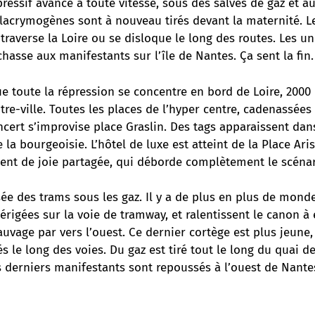
essif avance à toute vitesse, sous des salves de gaz et a
lacrymogènes sont à nouveau tirés devant la maternité. Le
 traverse la Loire ou se disloque le long des routes. Les un
 chasse aux manifestants sur l’île de Nantes. Ça sent la fin.
e toute la répression se concentre en bord de Loire, 2000
ntre-ville. Toutes les places de l’hyper centre, cadenassées
ncert s’improvise place Graslin. Des tags apparaissent dan
 la bourgeoisie. L’hôtel de luxe est atteint de la Place Ari
ent de joie partagée, qui déborde complètement le scénari
sée des trams sous les gaz. Il y a de plus en plus de mond
érigées sur la voie de tramway, et ralentissent le canon à
uvage par vers l’ouest. Ce dernier cortège est plus jeune,
s le long des voies. Du gaz est tiré tout le long du quai de
s derniers manifestants sont repoussés à l’ouest de Nante