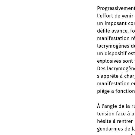
Progressivement
l’effort de veni
un imposant cor
défilé avance, 
manifestation r
lacrymogènes dep
un dispositif es
explosives sont t
Des lacrymogènes
s’apprête à char
manifestation en
piège a fonction
À l’angle de la
tension face à u
hésite à rentrer
gendarmes de la