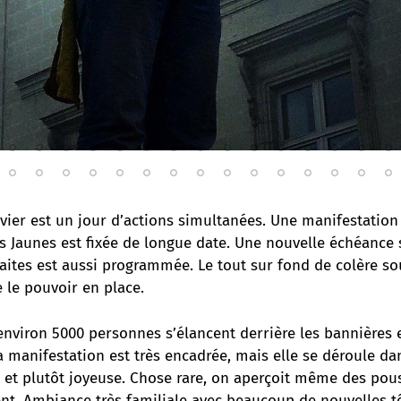
vier est un jour d’actions simultanées. Une manifestation
ts Jaunes est fixée de longue date. Une nouvelle échéance 
raites est aussi programmée. Le tout sur fond de colère so
 le pouvoir en place.
 environ 5000 personnes s’élancent derrière les bannières 
a manifestation est très encadrée, mais elle se déroule d
et plutôt joyeuse. Chose rare, on aperçoit même des pous
ent. Ambiance très familiale avec beaucoup de nouvelles t