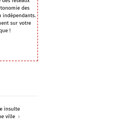
e des réseaux
autonomie des
on indépendants.
ment sur votre
que !
e insulte
e ville