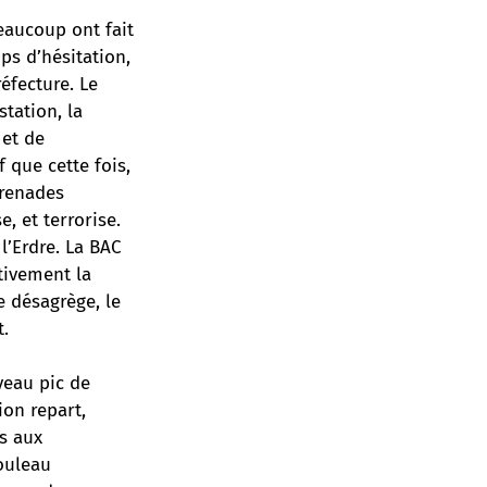
eaucoup ont fait
ps d’hésitation,
éfecture. Le
tation, la
 et de
 que cette fois,
grenades
e, et terrorise.
l’Erdre. La BAC
tivement la
e désagrège, le
t.
veau pic de
ion repart,
ps aux
ouleau