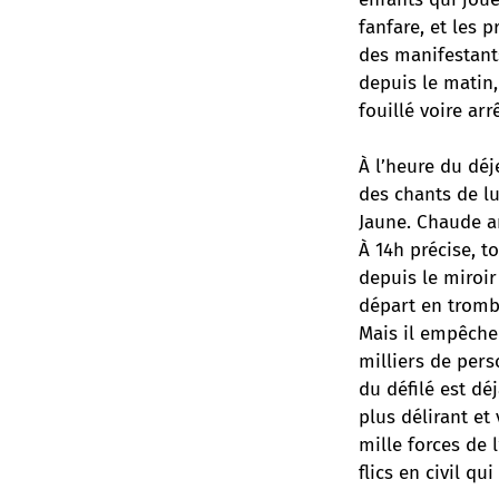
fanfare, et les 
des manifestants
depuis le matin,
fouillé voire arr
À l’heure du déj
des chants de l
Jaune. Chaude a
À 14h précise, t
depuis le miroi
départ en tromb
Mais il empêche 
milliers de pers
du défilé est dé
plus délirant et
mille forces de 
flics en civil qui