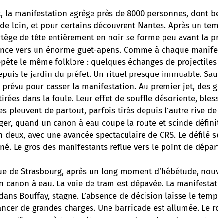
, la manifestation agrège près de 8000 personnes, dont b
r de loin, et pour certains découvrent Nantes. Après un tem
tège de tête entièrement en noir se forme peu avant la pr
fonce vers un énorme guet-apens. Comme à chaque manifes
épète le même folklore : quelques échanges de projectiles
uis le jardin du préfet. Un rituel presque immuable. Sauf
t prévu pour casser la manifestation. Au premier jet, des 
irées dans la foule. Leur effet de souffle désoriente, bless
 pleuvent de partout, parfois tirés depuis l’autre rive de 
ger, quand un canon à eau coupe la route et scinde défini
 deux, avec une avancée spectaculaire de CRS. Le défilé s
né. Le gros des manifestants reflue vers le point de dépar
 rue de Strasbourg, après un long moment d’hébétude, nou
n canon à eau. La voie de tram est dépavée. La manifestat
 dans Bouffay, stagne. L’absence de décision laisse le tem
ncer de grandes charges. Une barricade est allumée. Le r