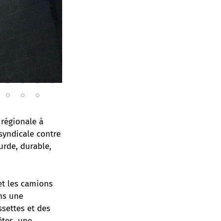
 régionale à
syndicale contre
urde, durable,
et les camions
ans une
settes et des
êtes, une