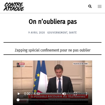
Aller
Rechercher
Ouvr
au
le
contenu
men
On n’oubliera pas
9 AVRIL 2020
GOUVERNEMENT
,
SANTÉ
Zapping spécial confinement pour ne pas oublier