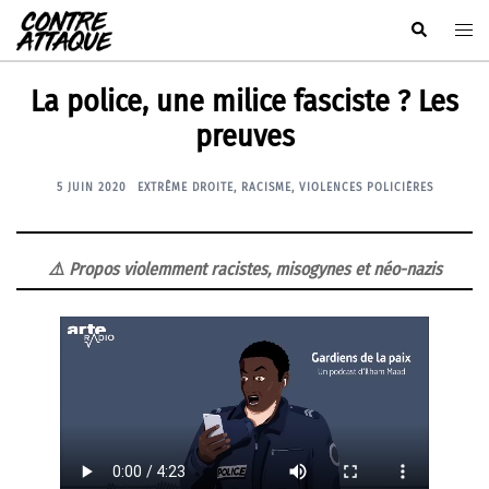
Aller
Rechercher
Ouvr
au
le
contenu
men
La police, une milice fasciste ? Les
preuves
5 JUIN 2020
EXTRÊME DROITE
,
RACISME
,
VIOLENCES POLICIÈRES
⚠️ Propos violemment racistes, misogynes et néo-nazis