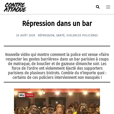
Aller
Rechercher
Ouvr
au
le
contenu
men
Répression dans un bar
25 AOÛT 2020
RÉPRESSION
,
SANTÉ
,
VIOLENCES POLICIÈRES
Nouvelle vidéo qui montre comment la police est venue «faire
respecter les gestes barrières» dans un bar parisien à coups
de matraque, de bouclier et de gazeuse dimanche soir. Les
force de l’ordre ont violemment éjecté des supporters
parisiens de plusieurs bistrots. Comble du n’importe quoi :
certains de ces policiers interviennent non masqués !