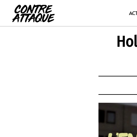
Aller
au
AC
contenu
Hol