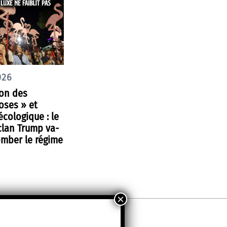
026
ion des
oses » et
cologique : le
clan Trump va-
tomber le régime