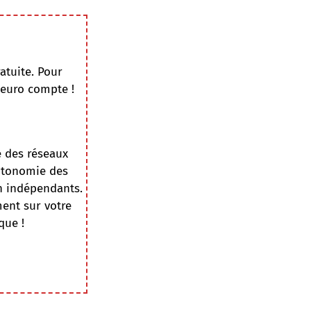
atuite. Pour
 euro compte !
e des réseaux
autonomie des
on indépendants.
ment sur votre
que !