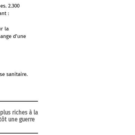
es. 2.300
ant :
r la
hange d’une
se sanitaire.
lus riches à la
tôt une guerre