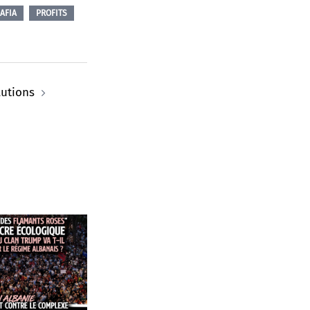
AFIA
PROFITS
lutions