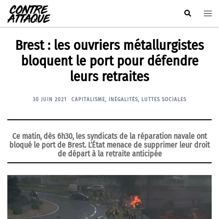
Aller
Rechercher
Ouvr
au
le
contenu
men
Brest : les ouvriers métallurgistes
bloquent le port pour défendre
leurs retraites
30 JUIN 2021
CAPITALISME
,
INÉGALITÉS
,
LUTTES SOCIALES
Ce matin, dès 6h30, les syndicats de la réparation navale ont
bloqué le port de Brest. L’État menace de supprimer leur droit
de départ à la retraite anticipée