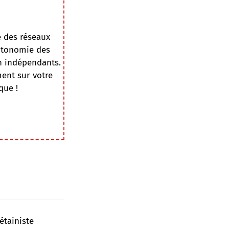
e des réseaux
autonomie des
on indépendants.
ment sur votre
que !
étainiste