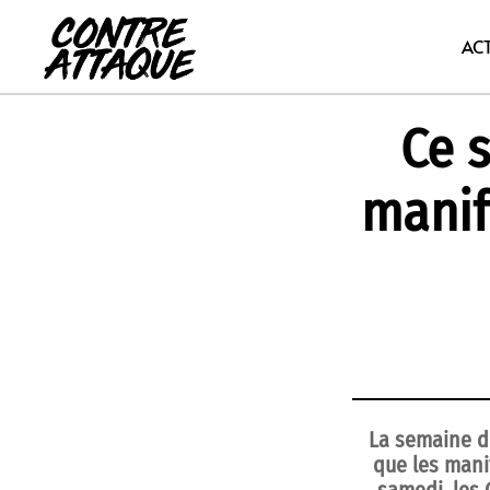
Aller
au
AC
contenu
Ce 
manif
La semaine de
que les mani