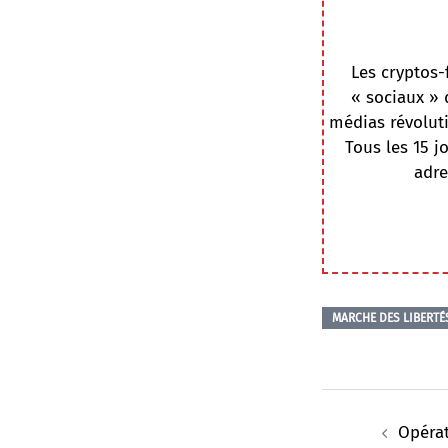
Les cryptos-
« sociaux » 
médias révoluti
Tous les 15 j
adre
MARCHE DES LIBERTÉ
Navigation
d’article
Opérat