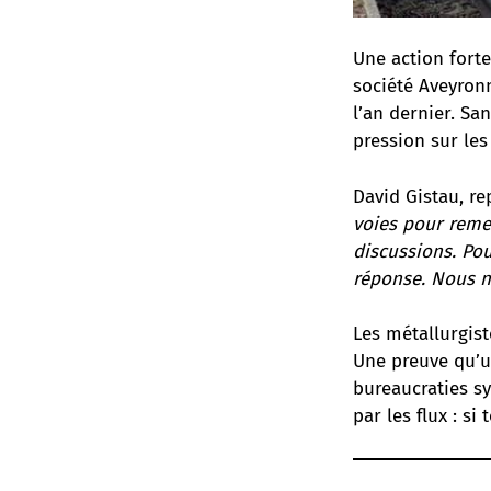
Une action forte
société Aveyronn
l’an dernier. Sa
pression sur les
David Gistau, re
voies pour remet
discussions. Po
réponse. Nous n’
Les métallurgist
Une preuve qu’u
bureaucraties sy
par les flux : si 