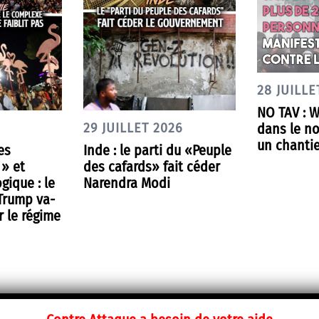
28 JUILLE
NO TAV : 
dans le nor
29 JUILLET 2026
un chantie
es
Inde : le parti du «Peuple
 » et
des cafards» fait céder
gique : le
Narendra Modi
 Trump va-
r le régime