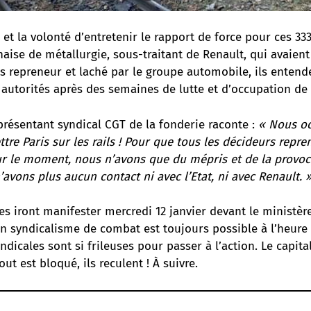
 et la volonté d’entretenir le rapport de force pour ces 333
aise de métallurgie, sous-traitant de Renault, qui avaient 
ns repreneur et laché par le groupe automobile, ils entend
 autorités après des semaines de lutte et d’occupation de 
présentant syndical CGT de la fonderie raconte :
« Nous oc
tre Paris sur les rails ! Pour que tous les décideurs repre
ur le moment, nous n’avons que du mépris et de la prov
avons plus aucun contact ni avec l’Etat, ni avec Renault. 
es iront manifester mercredi 12 janvier devant le ministèr
n syndicalisme de combat est toujours possible à l’heure 
ndicales sont si frileuses pour passer à l’action. Le capit
tout est bloqué, ils reculent ! À suivre.