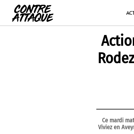
Aller
au
AC
contenu
Actio
Rodez
Ce mardi mati
Viviez en Avey