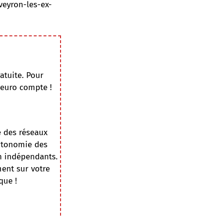
veyron-les-ex-
atuite. Pour
 euro compte !
e des réseaux
autonomie des
on indépendants.
ment sur votre
que !