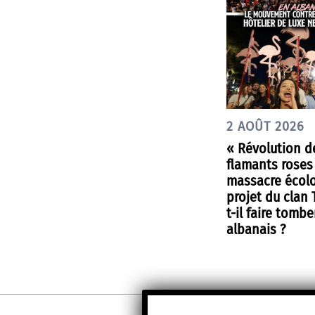
2 AOÛT 2026
« Révolution d
flamants roses
massacre écolo
projet du clan
t-il faire tombe
albanais ?