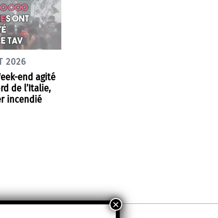
T 2026
Week-end agité
d de l’Italie,
r incendié