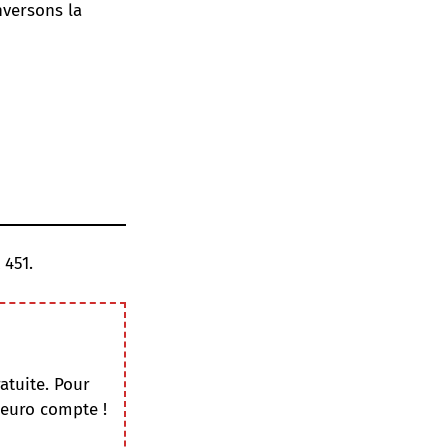
nversons la
 451
.
atuite. Pour
 euro compte !