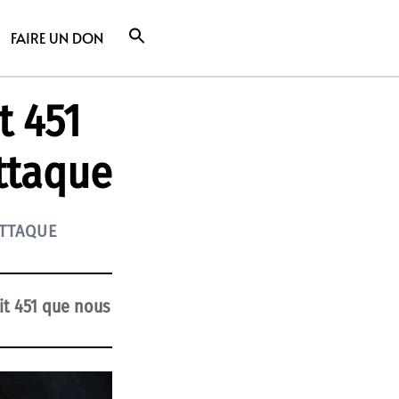
FAIRE UN DON
t 451
ttaque
ATTAQUE
it 451 que nous