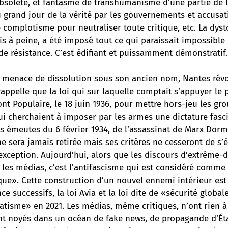
bsolète, et fantasme de transhumanisme d’une partie de l’
 grand jour de la vérité par les gouvernements et accusat
complotisme pour neutraliser toute critique, etc. La dysto
 à peine, a été imposé tout ce qui paraissait impossible i
de résistance. C’est édifiant et puissamment démonstratif.
 menace de dissolution sous son ancien nom, Nantes révo
appelle que la loi qui sur laquelle comptait s’appuyer le 
ont Populaire, le 18 juin 1936, pour mettre hors-jeu les gr
ui cherchaient à imposer par les armes une dictature fasci
s émeutes du 6 février 1934, de l’assassinat de Marx Dorm
e sera jamais retirée mais ses critères ne cesseront de s’
xception. Aujourd’hui, alors que les discours d’extrême-d
les médias, c’est l’antifascisme qui est considéré comm
que». Cette construction d’un nouvel ennemi intérieur est
ce successifs, la loi Avia et la loi dite de «sécurité globale
atisme» en 2021. Les médias, même critiques, n’ont rien à
nt noyés dans un océan de fake news, de propagande d’Éta