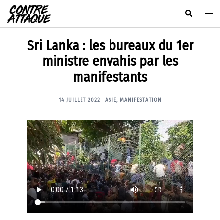
Aller
Rechercher
Ouvr
au
le
contenu
men
Sri Lanka : les bureaux du 1er
ministre envahis par les
manifestants
14 JUILLET 2022
ASIE
,
MANIFESTATION