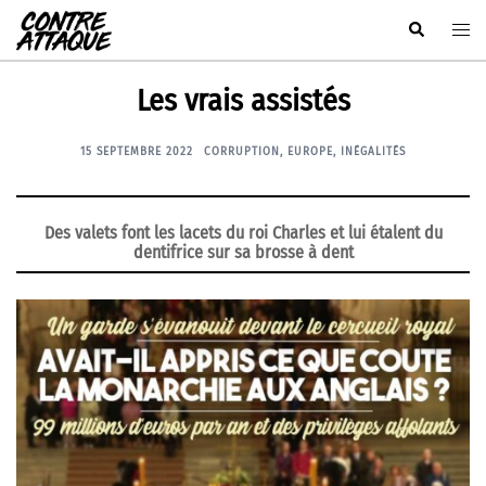
Aller
Rechercher
Ouvr
au
le
contenu
men
Les vrais assistés
15 SEPTEMBRE 2022
CORRUPTION
,
EUROPE
,
INÉGALITÉS
Des valets font les lacets du roi Charles et lui étalent du
dentifrice sur sa brosse à dent