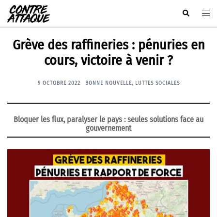
Aller
Rechercher
Ouvr
au
le
contenu
men
Grève des raffineries : pénuries en
cours, victoire à venir ?
9 OCTOBRE 2022
BONNE NOUVELLE
,
LUTTES SOCIALES
Bloquer les flux, paralyser le pays : seules solutions face au
gouvernement