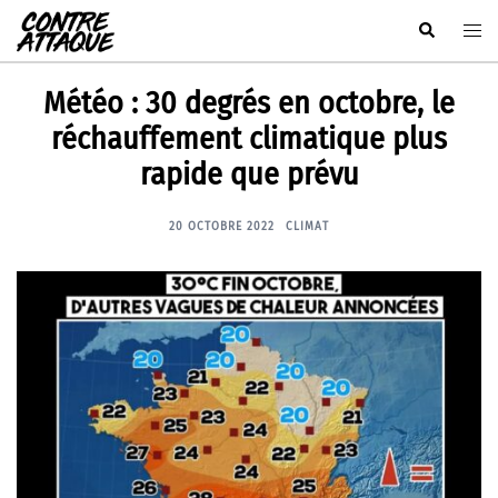
Aller
Rechercher
Ouvr
au
le
contenu
men
Météo : 30 degrés en octobre, le
réchauffement climatique plus
rapide que prévu
20 OCTOBRE 2022
CLIMAT