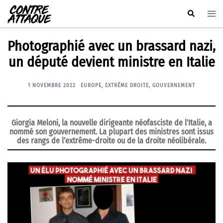
Aller
Rechercher
Ouvr
au
le
contenu
men
Photographié avec un brassard nazi,
un député devient ministre en Italie
1 NOVEMBRE 2022
EUROPE
,
EXTRÊME DROITE
,
GOUVERNEMENT
Giorgia Meloni, la nouvelle dirigeante néofasciste de l’Italie, a
nommé son gouvernement. La plupart des ministres sont issus
des rangs de l’extrême-droite ou de la droite néolibérale.