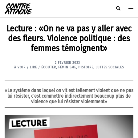
Aller
Rechercher
Ouvr
au
le
contenu
men
Lecture : «On ne va pas y aller avec
des fleurs. Violence politique : des
femmes témoignent»
2 FÉVRIER 2023
À VOIR / LIRE / ÉCOUTER
,
FÉMINISME
,
HISTOIRE
,
LUTTES SOCIALES
«Le système dans lequel on vit est tellement violent que ne pas
lui résister, c’est commettre indirectement beaucoup plus de
violence que lui résister violemment»