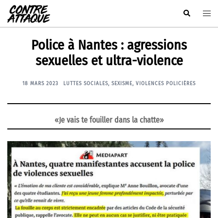
Aller
Rechercher
Ouvr
au
le
contenu
men
Police à Nantes : agressions
sexuelles et ultra-violence
18 MARS 2023
LUTTES SOCIALES
,
SEXISME
,
VIOLENCES POLICIÈRES
«Je vais te fouiller dans la chatte»