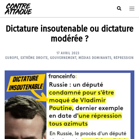
Aller
Rechercher
Ouvr
au
le
contenu
men
Dictature insoutenable ou dictature
modérée ?
17 AVRIL 2023
EUROPE
,
EXTRÊME DROITE
,
GOUVERNEMENT
,
MÉDIAS DOMINANTS
,
RÉPRESSION