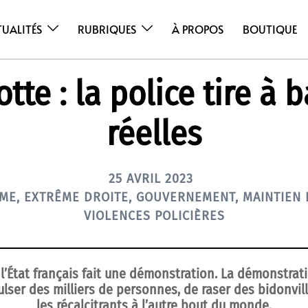
TUALITÉS
RUBRIQUES
À PROPOS
BOUTIQUE
tte : la police tire à b
réelles
25 AVRIL 2023
SME
,
EXTRÊME DROITE
,
GOUVERNEMENT
,
MAINTIEN 
VIOLENCES POLICIÈRES
l’État français fait une démonstration. La démonstrati
lser des milliers de personnes, de raser des bidonvil
les récalcitrants à l’autre bout du monde.