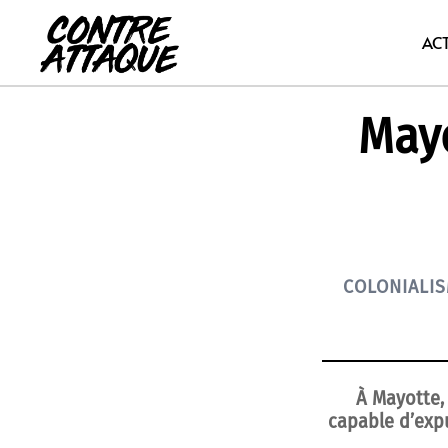
Aller
au
AC
contenu
Mayo
COLONIALI
À Mayotte, 
capable d’expu