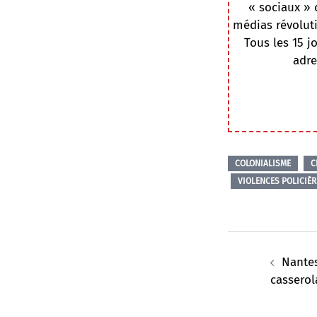
« sociaux » 
médias révoluti
Tous les 15 j
adre
COLONIALISME
C
VIOLENCES POLICIÈR
Navigation
d’article
Nantes,
casserol