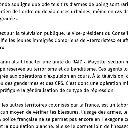
onde souligne que «de tels tirs d’armes de poing sont ra
ntien de l’ordre ou de violences urbaines, même en cas de
gradée.»
ect sur la télévision publique, le Vice-président du Conse
ifie les jeunes immigrés Comoriens de «terroristes» et aff
r».
anin allait féliciter une unité du RAID à Mayotte, section m
cipe réservée au terrorisme et au banditisme. Ces agents 
rés aux opérations d’expulsion en cours. À la télévision, o
eu des gendarmes et des CRS. C’est donc une opération mil
réfigure la généralisation de ce type de répression.
es autres territoires colonisés par la France, est un labora
cun moyen de vérifier les blessures, l’usage des armes, le
la police française ne se permet pas encore en Hexagone c
t la population blanche, elle se le permet loin de l’hexag