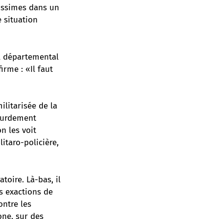
rissimes dans un
 situation
il départemental
irme : «Il faut
ilitarisée de la
lourdement
n les voit
itaro-policière,
toire. Là-bas, il
s exactions de
ontre les
one, sur des