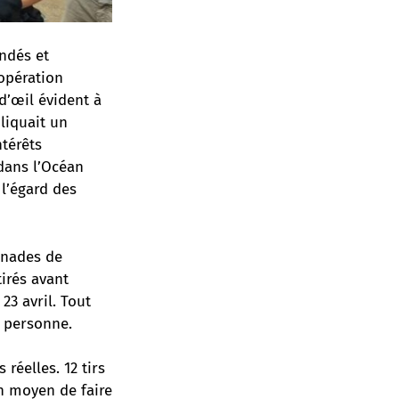
indés et
 opération
’œil évident à
liquait un
ntérêts
 dans l’Océan
l’égard des
enades de
irés avant
3 avril. Tout
r personne.
réelles. 12 tirs
un moyen de faire