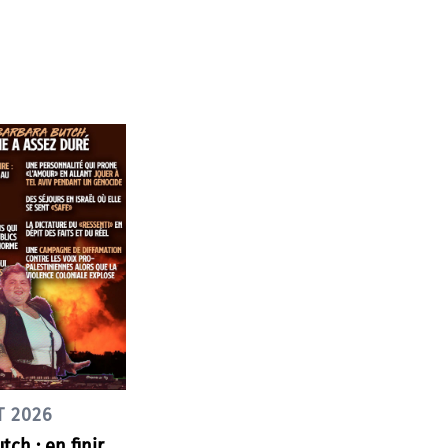
T 2026
tch : en finir