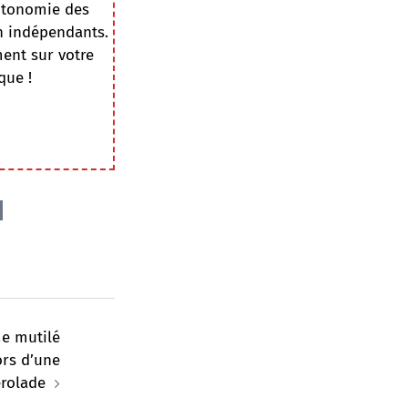
autonomie des
on indépendants.
ment sur votre
que !
e mutilé
ors d’une
erolade