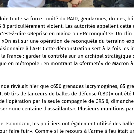
ploie toute sa force : unité du RAID, gendarmes, drones, bl
8 particulièrement violent. Les autorités appellent cette
est-à-dire «Reprise en main» ou «Reconquête». Un clin d
. «On est sur une opération de reconquête du terrain» exp
ionnaire à l’AFP. Cette démonstration sert à la fois les i
 la France : garder le contrôle sur un archipel stratégique
ique en métropole : en montrant la «fermeté» de Macron à 
nde révélait hier
que «650 grenades lacrymogènes, 85 gr
 60 tirs de lanceurs de balles de défense (LBD)» ont été t
e l’opération par la seule compagnie de CRS 8, dimanche 2
rser «une centaine d’assaillants». Plusieurs munitions pa
de Tsoundzou, les policiers ont également utilisé des balles 
pour faire fuir». Comme si le recours à l’arme à feu était 