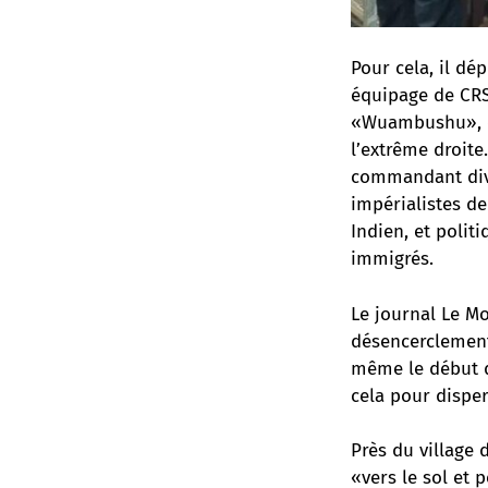
Pour cela, il dé
équipage de CRS 
«Wuambushu», c’
l’extrême droite
commandant divis
impérialistes de
Indien, et polit
immigrés.
Le journal Le Mo
désencerclement,
même le début d
cela pour dispe
Près du village 
«vers le sol et 