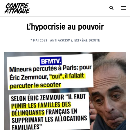
Aller
Rechercher
Ouvr
au
le
contenu
men
L’hypocrisie au pouvoir
7 MAI 2023
ANTIFASCISME
,
EXTRÊME DROITE