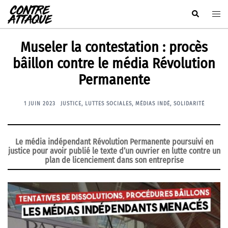
Aller
Rechercher
Ouvr
au
le
contenu
men
Museler la contestation : procès
bâillon contre le média Révolution
Permanente
1 JUIN 2023
JUSTICE
,
LUTTES SOCIALES
,
MÉDIAS INDÉ
,
SOLIDARITÉ
Le média indépendant Révolution Permanente poursuivi en
justice pour avoir publié le texte d’un ouvrier en lutte contre un
plan de licenciement dans son entreprise