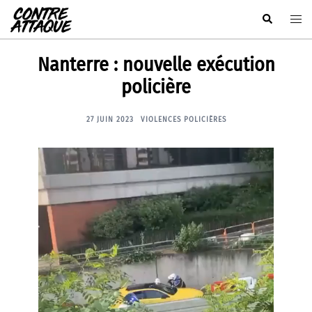
Aller
Rechercher
Ouvr
au
le
contenu
men
Nanterre : nouvelle exécution
policière
27 JUIN 2023
VIOLENCES POLICIÈRES